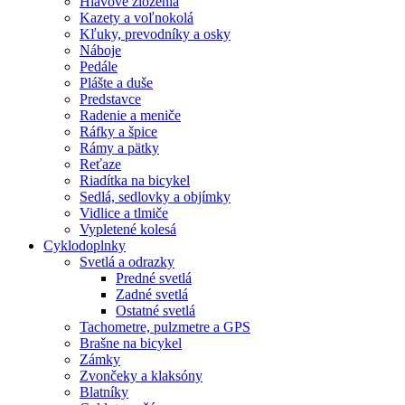
Hlavové zloženia
Kazety a voľnokolá
Kľuky, prevodníky a osky
Náboje
Pedále
Plášte a duše
Predstavce
Radenie a meniče
Ráfky a špice
Rámy a pätky
Reťaze
Riadítka na bicykel
Sedlá, sedlovky a objímky
Vidlice a tlmiče
Vypletené kolesá
Cyklodoplnky
Svetlá a odrazky
Predné svetlá
Zadné svetlá
Ostatné svetlá
Tachometre, pulzmetre a GPS
Brašne na bicykel
Zámky
Zvončeky a klaksóny
Blatníky