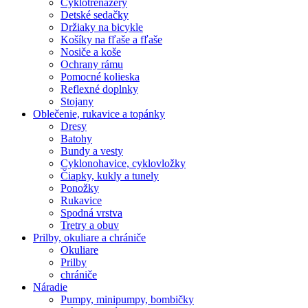
Cyklotrenažéry
Detské sedačky
Držiaky na bicykle
Košíky na fľaše a fľaše
Nosiče a koše
Ochrany rámu
Pomocné kolieska
Reflexné doplnky
Stojany
Oblečenie, rukavice a topánky
Dresy
Batohy
Bundy a vesty
Cyklonohavice, cyklovložky
Čiapky, kukly a tunely
Ponožky
Rukavice
Spodná vrstva
Tretry a obuv
Prilby, okuliare a chrániče
Okuliare
Prilby
chrániče
Náradie
Pumpy, minipumpy, bombičky