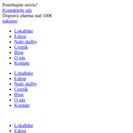
Preskočiť
Potrebujete servis?
na
Kontaktujte nás
obsah
Doprava zdarma nad 100€
nakupuj
Lokalbike
Eshop
Naše služby
Cenník
Blog
O nás
Kontakt
Lokalbike
Eshop
Naše služby
Cenník
Blog
O nás
Kontakt
Lokalbike
Eshop