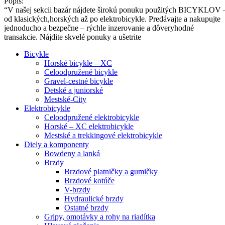
Popis:
“V našej sekcii bazár nájdete širokú ponuku použitých BICYKLOV 
od klasických,horských až po elektrobicykle. Predávajte a nakupujte
jednoducho a bezpečne – rýchle inzerovanie a dôveryhodné
transakcie. Nájdite skvelé ponuky a ušetrite
Bicykle
Horské bicykle – XC
Celoodpružené bicykle
Gravel-cestné bicykle
Detské a juniorské
Mestské-City
Elektrobicykle
Celoodpružené elektrobicykle
Horské – XC elektrobicykle
Mestské a trekkingové elektrobicykle
Diely a komponenty
Bowdeny a lanká
Brzdy
Brzdové platničky a gumičky
Brzdové kotúče
V-brzdy
Hydraulické brzdy
Ostatné brzdy
Gripy, omotávky a rohy na riadítka