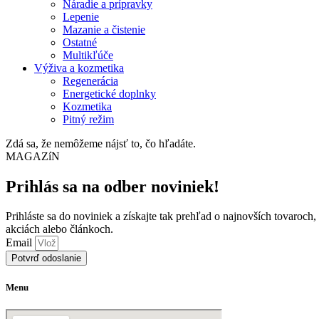
Náradie a prípravky
Lepenie
Mazanie a čistenie
Ostatné
Multikľúče
Výživa a kozmetika
Regenerácia
Energetické doplnky
Kozmetika
Pitný režim
Zdá sa, že nemôžeme nájsť to, čo hľadáte.
MAGAZíN
Prihlás sa na odber noviniek!
Prihláste sa do noviniek a získajte tak prehľad o najnovších tovaroch,
akciách alebo článkoch.
Email
Potvrď odoslanie
Menu