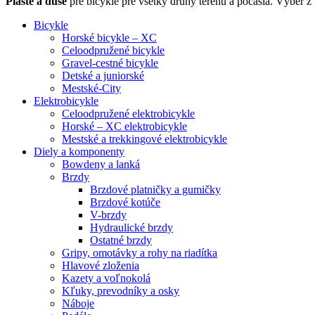
Plášte a duše
pre bicykle pre všetky druhy terénu a počasia. Výber z v
Bicykle
Horské bicykle – XC
Celoodpružené bicykle
Gravel-cestné bicykle
Detské a juniorské
Mestské-City
Elektrobicykle
Celoodpružené elektrobicykle
Horské – XC elektrobicykle
Mestské a trekkingové elektrobicykle
Diely a komponenty
Bowdeny a lanká
Brzdy
Brzdové platničky a gumičky
Brzdové kotúče
V-brzdy
Hydraulické brzdy
Ostatné brzdy
Gripy, omotávky a rohy na riadítka
Hlavové zloženia
Kazety a voľnokolá
Kľuky, prevodníky a osky
Náboje