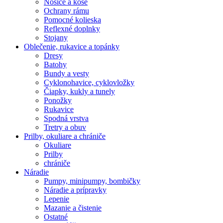
Nosiče a koše
Ochrany rámu
Pomocné kolieska
Reflexné doplnky
Stojany
Oblečenie, rukavice a topánky
Dresy
Batohy
Bundy a vesty
Cyklonohavice, cyklovložky
Čiapky, kukly a tunely
Ponožky
Rukavice
Spodná vrstva
Tretry a obuv
Prilby, okuliare a chrániče
Okuliare
Prilby
chrániče
Náradie
Pumpy, minipumpy, bombičky
Náradie a prípravky
Lepenie
Mazanie a čistenie
Ostatné