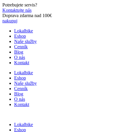
Preskočiť
Potrebujete servis?
na
Kontaktujte nás
obsah
Doprava zdarma nad 100€
nakupuj
Lokalbike
Eshop
Naše služby
Cenník
Blog
O nás
Kontakt
Lokalbike
Eshop
Naše služby
Cenník
Blog
O nás
Kontakt
Lokalbike
Eshop