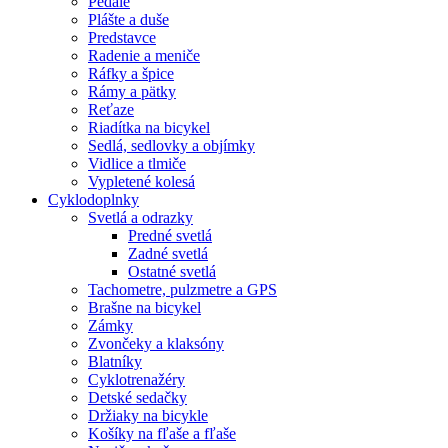
Pedále
Plášte a duše
Predstavce
Radenie a meniče
Ráfky a špice
Rámy a pätky
Reťaze
Riadítka na bicykel
Sedlá, sedlovky a objímky
Vidlice a tlmiče
Vypletené kolesá
Cyklodoplnky
Svetlá a odrazky
Predné svetlá
Zadné svetlá
Ostatné svetlá
Tachometre, pulzmetre a GPS
Brašne na bicykel
Zámky
Zvončeky a klaksóny
Blatníky
Cyklotrenažéry
Detské sedačky
Držiaky na bicykle
Košíky na fľaše a fľaše