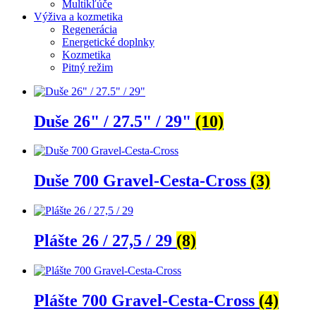
Multikľúče
Výživa a kozmetika
Regenerácia
Energetické doplnky
Kozmetika
Pitný režim
Duše 26" / 27.5" / 29"
(10)
Duše 700 Gravel-Cesta-Cross
(3)
Plášte 26 / 27,5 / 29
(8)
Plášte 700 Gravel-Cesta-Cross
(4)