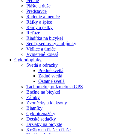
Pedále
Plášte a duše
Predstavce
Radenie a meniče
Ráfky a špice
Rámy a pätky
Reťaze
Riadítka na bicykel
Sedlá, sedlovky a objímky
Vidlice a tlmiče
Vypletené kolesá
Cyklodoplnky
Svetlá a odrazky
Predné svetlá
Zadné svetlá
Ostatné svetlá
Tachometre, pulzmetre a GPS
Brašne na bicykel
Zámky
Zvončeky a klaksóny
Blatníky
Cyklotrenažéry
Detské sedačky
Držiaky na bicykle
Košíky na fľaše a fľaše