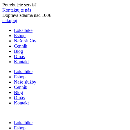
Preskočiť
Potrebujete servis?
na
Kontaktujte nás
obsah
Doprava zdarma nad 100€
nakupuj
Lokalbike
Eshop
Naše služby
Cenník
Blog
O nás
Kontakt
Lokalbike
Eshop
Naše služby
Cenník
Blog
O nás
Kontakt
Lokalbike
Eshop