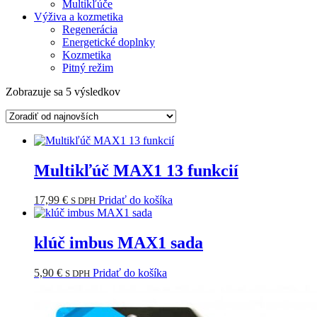
Multikľúče
Výživa a kozmetika
Regenerácia
Energetické doplnky
Kozmetika
Pitný režim
Zoradené
Zobrazuje sa 5 výsledkov
podľa
najnovších
Multikľúč MAX1 13 funkcií
17,99
€
Pridať do košíka
S DPH
klúč imbus MAX1 sada
5,90
€
Pridať do košíka
S DPH