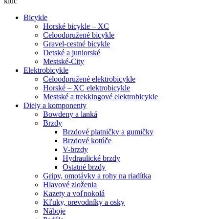
kluc
Bicykle
Horské bicykle – XC
Celoodpružené bicykle
Gravel-cestné bicykle
Detské a juniorské
Mestské-City
Elektrobicykle
Celoodpružené elektrobicykle
Horské – XC elektrobicykle
Mestské a trekkingové elektrobicykle
Diely a komponenty
Bowdeny a lanká
Brzdy
Brzdové platničky a gumičky
Brzdové kotúče
V-brzdy
Hydraulické brzdy
Ostatné brzdy
Gripy, omotávky a rohy na riadítka
Hlavové zloženia
Kazety a voľnokolá
Kľuky, prevodníky a osky
Náboje