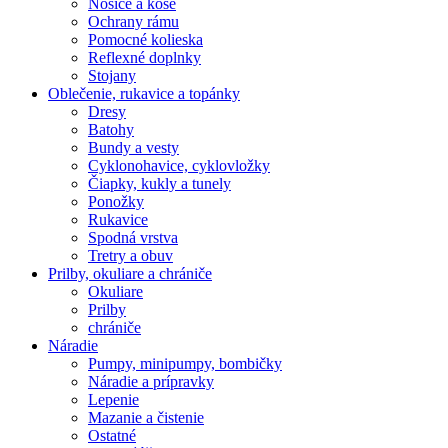
Nosiče a koše
Ochrany rámu
Pomocné kolieska
Reflexné doplnky
Stojany
Oblečenie, rukavice a topánky
Dresy
Batohy
Bundy a vesty
Cyklonohavice, cyklovložky
Čiapky, kukly a tunely
Ponožky
Rukavice
Spodná vrstva
Tretry a obuv
Prilby, okuliare a chrániče
Okuliare
Prilby
chrániče
Náradie
Pumpy, minipumpy, bombičky
Náradie a prípravky
Lepenie
Mazanie a čistenie
Ostatné