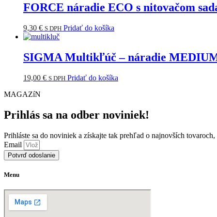
FORCE náradie ECO s nitovačom sada,
9,30
€
Pridať do košíka
S DPH
SIGMA Multikľúč – náradie MEDIUM
19,00
€
Pridať do košíka
S DPH
MAGAZíN
Prihlás sa na odber noviniek!
Prihláste sa do noviniek a získajte tak prehľad o najnovších tovaroch
Email
Potvrď odoslanie
Menu