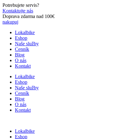
Preskočiť
Potrebujete servis?
na
Kontaktujte nás
obsah
Doprava zdarma nad 100€
nakupuj
Lokalbike
Eshop
Naše služby
Cenník
Blog
O nás
Kontakt
Lokalbike
Eshop
Naše služby
Cenník
Blog
O nás
Kontakt
Lokalbike
Eshop