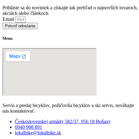
Prihláste sa do noviniek a získajte tak prehľad o najnovších tovaroch,
akciách alebo článkoch.
Email
Potvrď odoslanie
Menu
Servis a predaj bicyklov, požičovňa bicyklov a ski servis, neváhajte
nás kontaktovať.
Československej armády 582/37, 956 18 Bošany
0940 998 891
lokalbike@lokalbike.sk