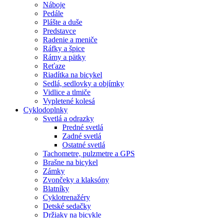
Náboje
Pedále
Plášte a duše
Predstavce
Radenie a meniče
Ráfky a špice
Rámy a pätky
Reťaze
Riadítka na bicykel
Sedlá, sedlovky a objímky
Vidlice a tlmiče
Vypletené kolesá
Cyklodoplnky
Svetlá a odrazky
Predné svetlá
Zadné svetlá
Ostatné svetlá
Tachometre, pulzmetre a GPS
Brašne na bicykel
Zámky
Zvončeky a klaksóny
Blatníky
Cyklotrenažéry
Detské sedačky
Držiaky na bicykle