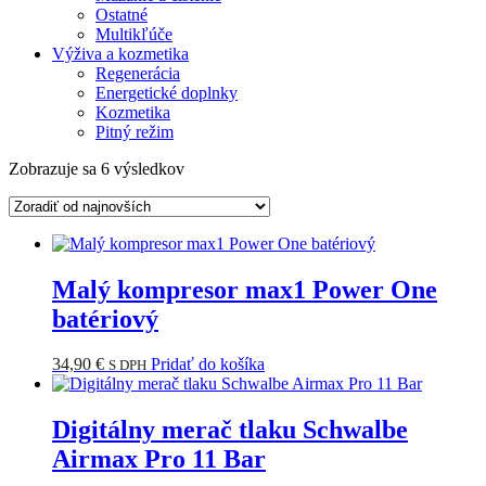
Ostatné
Multikľúče
Výživa a kozmetika
Regenerácia
Energetické doplnky
Kozmetika
Pitný režim
Zoradené
Zobrazuje sa 6 výsledkov
podľa
najnovších
Malý kompresor max1 Power One
batériový
34,90
€
Pridať do košíka
S DPH
Digitálny merač tlaku Schwalbe
Airmax Pro 11 Bar