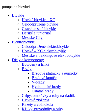
pumpa na bicykel
Bicykle
Horské bicykle – XC
Celoodpružené bicykle
Gravel-cestné bicykle
Detské a juniorské
Mestské-City
Elektrobicykle
Celoodpružené elektrobicykle
Horské – XC elektrobicykle
Mestské a trekkingové elektrobicykle
Diely a komponenty
Bowdeny a lanká
Brzdy
Brzdové platničky a gumičky
Brzdové kotúče
V-brzdy
Hydraulické brzdy
Ostatné brzdy
Gripy, omotávky a rohy na riadítka
Hlavové zloženia
Kazety a voľnokolá
Kľuky, prevodníky a osky