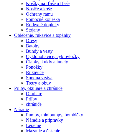
Košíky na fľaše a fľaše
Nosiče a koše
Ochrany rámu
Pomocné kolieska
Reflexné doplnky
Stojany
Oblečenie, rukavice a topánky
Dresy
Batohy
Bundy a vesty
Cyklonohavice, cyklovložky
Čiapky, kukly a tunely
Ponožky
Rukavice
Spodná vrstva
Tretry a obuv
Prilby, okuliare a chrániče
Okuliare
Prilby
chrániče
Náradie
Pumpy, minipumpy, bombičky
Náradie a prípravky
Lepenie
Mazanie a čistenie