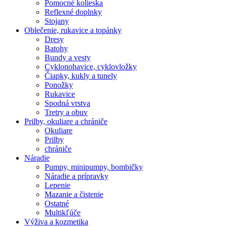
Pomocné kolieska
Reflexné doplnky
Stojany
Oblečenie, rukavice a topánky
Dresy
Batohy
Bundy a vesty
Cyklonohavice, cyklovložky
Čiapky, kukly a tunely
Ponožky
Rukavice
Spodná vrstva
Tretry a obuv
Prilby, okuliare a chrániče
Okuliare
Prilby
chrániče
Náradie
Pumpy, minipumpy, bombičky
Náradie a prípravky
Lepenie
Mazanie a čistenie
Ostatné
Multikľúče
Výživa a kozmetika