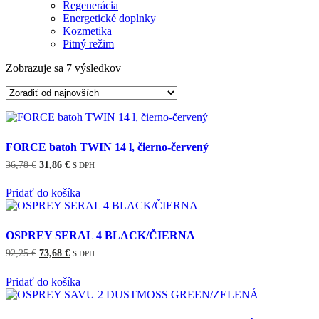
Regenerácia
Energetické doplnky
Kozmetika
Pitný režim
Zobrazuje sa 7 výsledkov
Zoradené
podľa
najnovších
FORCE batoh TWIN 14 l, čierno-červený
36,78
€
Pôvodná
31,86
€
Aktuálna
S DPH
cena
cena
bola:
je:
Pridať do košíka
36,78 €.
31,86 €.
OSPREY SERAL 4 BLACK/ČIERNA
92,25
€
Pôvodná
73,68
€
Aktuálna
S DPH
cena
cena
bola:
je:
Pridať do košíka
92,25 €.
73,68 €.