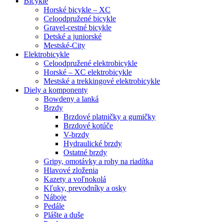
Bicykle
Horské bicykle – XC
Celoodpružené bicykle
Gravel-cestné bicykle
Detské a juniorské
Mestské-City
Elektrobicykle
Celoodpružené elektrobicykle
Horské – XC elektrobicykle
Mestské a trekkingové elektrobicykle
Diely a komponenty
Bowdeny a lanká
Brzdy
Brzdové platničky a gumičky
Brzdové kotúče
V-brzdy
Hydraulické brzdy
Ostatné brzdy
Gripy, omotávky a rohy na riadítka
Hlavové zloženia
Kazety a voľnokolá
Kľuky, prevodníky a osky
Náboje
Pedále
Plášte a duše