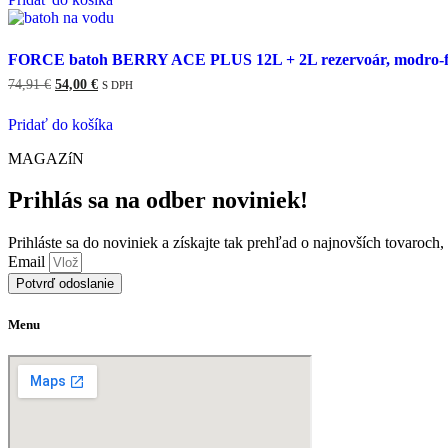
FORCE batoh BERRY ACE PLUS 12L + 2L rezervoár, modro-f
74,91
€
Pôvodná
54,00
€
Aktuálna
S DPH
cena
cena
bola:
je:
Pridať do košíka
74,91 €.
54,00 €.
MAGAZíN
Prihlás sa na odber noviniek!
Prihláste sa do noviniek a získajte tak prehľad o najnovších tovaroch
Email
Potvrď odoslanie
Menu