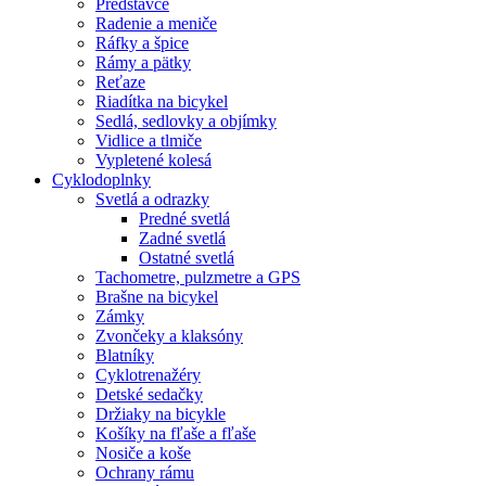
Predstavce
Radenie a meniče
Ráfky a špice
Rámy a pätky
Reťaze
Riadítka na bicykel
Sedlá, sedlovky a objímky
Vidlice a tlmiče
Vypletené kolesá
Cyklodoplnky
Svetlá a odrazky
Predné svetlá
Zadné svetlá
Ostatné svetlá
Tachometre, pulzmetre a GPS
Brašne na bicykel
Zámky
Zvončeky a klaksóny
Blatníky
Cyklotrenažéry
Detské sedačky
Držiaky na bicykle
Košíky na fľaše a fľaše
Nosiče a koše
Ochrany rámu