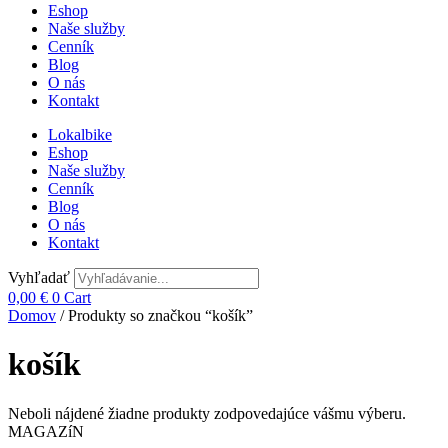
Eshop
Naše služby
Cenník
Blog
O nás
Kontakt
Lokalbike
Eshop
Naše služby
Cenník
Blog
O nás
Kontakt
Vyhľadať
0,00
€
0
Cart
Domov
/ Produkty so značkou “košík”
košík
Neboli nájdené žiadne produkty zodpovedajúce vášmu výberu.
MAGAZíN