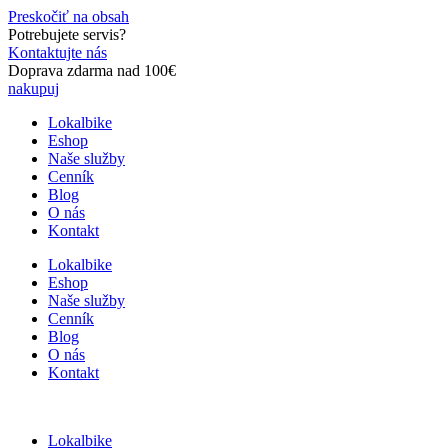
Preskočiť na obsah
Potrebujete servis?
Kontaktujte nás
Doprava zdarma nad 100€
nakupuj
Lokalbike
Eshop
Naše služby
Cenník
Blog
O nás
Kontakt
Lokalbike
Eshop
Naše služby
Cenník
Blog
O nás
Kontakt
Lokalbike