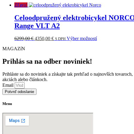
Zľava!
Celoodpružený elektrobicykel NORC
Range VLT A2
Pôvodná
Aktuálna
Tento
6299,00
€
4350,00
€
Výber možností
S DPH
cena
cena
produkt
MAGAZíN
bola:
je:
má
6299,00 €.
4350,00 €.
viacero
variantov.
Prihlás sa na odber noviniek!
Možnosti
si
Prihláste sa do noviniek a získajte tak prehľad o najnovších tovaroch,
môžete
akciách alebo článkoch.
vybrať
Email
na
Potvrď odoslanie
stránke
produktu.
Menu