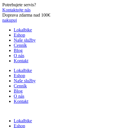
Preskočiť
Potrebujete servis?
na
Kontaktujte nás
obsah
Doprava zdarma nad 100€
nakupuj
Lokalbike
Eshop
Naše služby
Cenník
Blog
O nás
Kontakt
Lokalbike
Eshop
Naše služby
Cenník
Blog
O nás
Kontakt
Lokalbike
Eshop