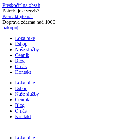
Preskočiť na obsah
Potrebujete servis?
Kontaktujte nás
Doprava zdarma nad 100€
nakupuj
Lokalbike
Eshop
Naše služby
Cenník
Blog
O nás
Kontakt
Lokalbike
Eshop
Naše služby
Cenník
Blog
O nás
Kontakt
Lokalbike