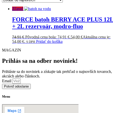
Zľava!
FORCE batoh BERRY ACE PLUS 12
+ 2L rezervoár, modro-fluo
74,91
€
Pôvodná cena bola: 74,91 €.
54,00
€
Aktuálna cena je:
54,00 €.
Pridať do košíka
S DPH
MAGAZíN
Prihlás sa na odber noviniek!
Prihláste sa do noviniek a získajte tak prehľad o najnovších tovaroch,
akciách alebo článkoch.
Email
Potvrď odoslanie
Menu