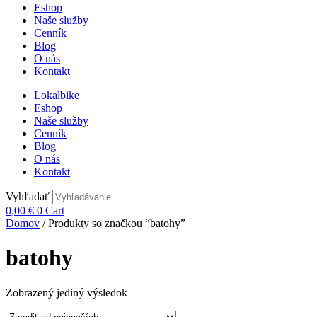
Eshop
Naše služby
Cenník
Blog
O nás
Kontakt
Lokalbike
Eshop
Naše služby
Cenník
Blog
O nás
Kontakt
Vyhľadať
0,00
€
0
Cart
Domov
/ Produkty so značkou “batohy”
batohy
Zobrazený jediný výsledok