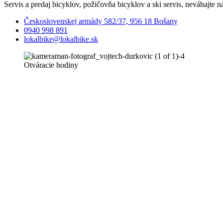
Servis a predaj bicyklov, požičovňa bicyklov a ski servis, neváhajte n
Československej armády 582/37, 956 18 Bošany
0940 998 891
lokalbike@lokalbike.sk
Otváracie hodiny