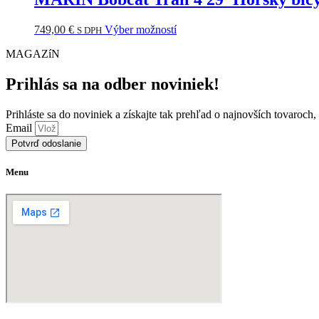
Tento
749,00
€
Výber možností
S DPH
produkt
MAGAZíN
má
viacero
variantov.
Prihlás sa na odber noviniek!
Možnosti
si
Prihláste sa do noviniek a získajte tak prehľad o najnovších tovaroch
môžete
Email
vybrať
Potvrď odoslanie
na
stránke
produktu.
Menu