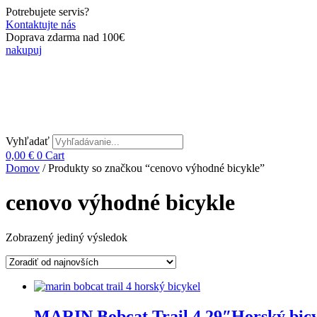
Preskočiť
Potrebujete servis?
na
Kontaktujte nás
obsah
Doprava zdarma nad 100€
nakupuj
Vyhľadať
0,00
€
0
Cart
Domov
/ Produkty so značkou “cenovo výhodné bicykle”
cenovo výhodné bicykle
Zobrazený jediný výsledok
MARIN Bobcat Trail 4 29″Horský bicyk