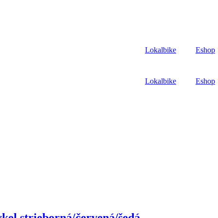
Lokalbike
Eshop
Lokalbike
Eshop
el strieborná/červená/šedá