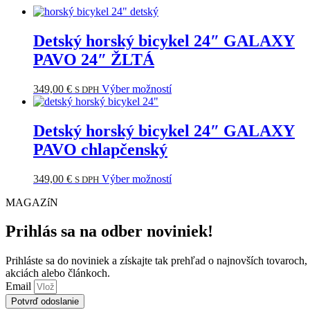
Detský horský bicykel 24″ GALAXY
PAVO 24″ ŽLTÁ
Tento
349,00
€
Výber možností
S DPH
produkt
má
viacero
Detský horský bicykel 24″ GALAXY
variantov.
PAVO chlapčenský
Možnosti
si
môžete
Tento
349,00
€
Výber možností
S DPH
vybrať
produkt
na
MAGAZíN
má
stránke
viacero
produktu.
variantov.
Prihlás sa na odber noviniek!
Možnosti
si
Prihláste sa do noviniek a získajte tak prehľad o najnovších tovaroch,
môžete
akciách alebo článkoch.
vybrať
Email
na
Potvrď odoslanie
stránke