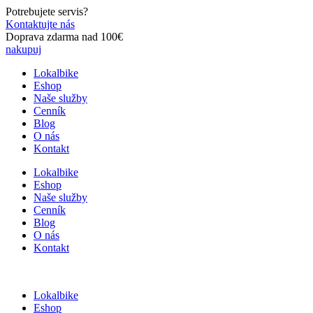
Preskočiť
Potrebujete servis?
na
Kontaktujte nás
obsah
Doprava zdarma nad 100€
nakupuj
Lokalbike
Eshop
Naše služby
Cenník
Blog
O nás
Kontakt
Lokalbike
Eshop
Naše služby
Cenník
Blog
O nás
Kontakt
Lokalbike
Eshop