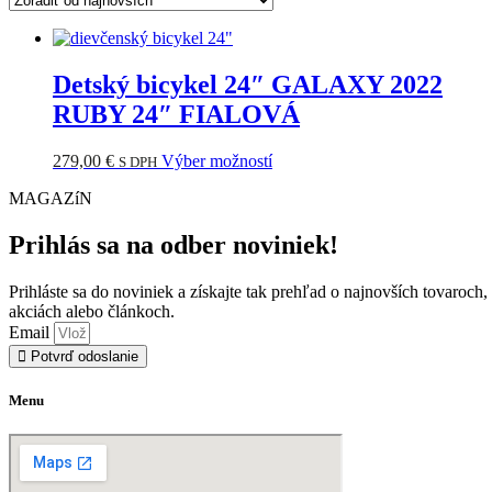
Detský bicykel 24″ GALAXY 2022
RUBY 24″ FIALOVÁ
Tento
279,00
€
Výber možností
S DPH
produkt
MAGAZíN
má
viacero
variantov.
Prihlás sa na odber noviniek!
Možnosti
si
Prihláste sa do noviniek a získajte tak prehľad o najnovších tovaroch,
môžete
akciách alebo článkoch.
vybrať
Email
na
Potvrď odoslanie
stránke
produktu.
Menu