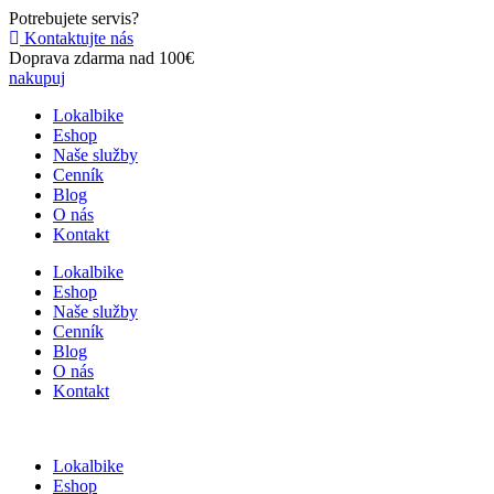
Preskočiť
Potrebujete servis?
na
Kontaktujte nás
obsah
Doprava zdarma nad 100€
nakupuj
Lokalbike
Eshop
Naše služby
Cenník
Blog
O nás
Kontakt
Lokalbike
Eshop
Naše služby
Cenník
Blog
O nás
Kontakt
Lokalbike
Eshop