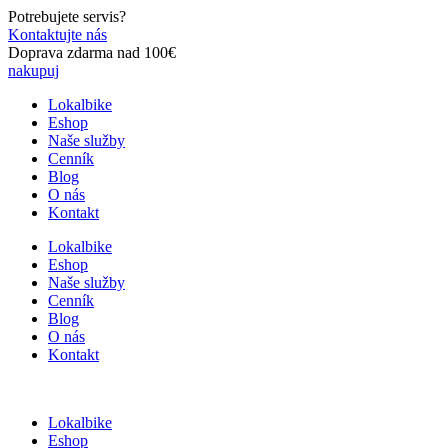
Preskočiť
Potrebujete servis?
na
Kontaktujte nás
obsah
Doprava zdarma nad 100€
nakupuj
Lokalbike
Eshop
Naše služby
Cenník
Blog
O nás
Kontakt
Lokalbike
Eshop
Naše služby
Cenník
Blog
O nás
Kontakt
Lokalbike
Eshop