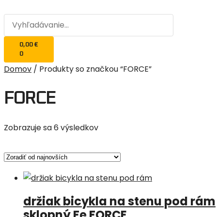
0,00
€
0
Domov
/ Produkty so značkou “FORCE”
FORCE
Zobrazuje sa 6 výsledkov
držiak bicykla na stenu pod rám
sklopný Fe FORCE