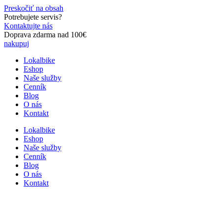
Preskočiť na obsah
Potrebujete servis?
Kontaktujte nás
Doprava zdarma nad 100€
nakupuj
Lokalbike
Eshop
Naše služby
Cenník
Blog
O nás
Kontakt
Lokalbike
Eshop
Naše služby
Cenník
Blog
O nás
Kontakt