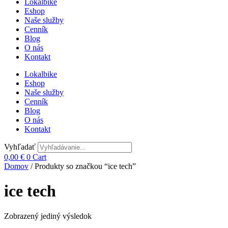
Lokalbike
Eshop
Naše služby
Cenník
Blog
O nás
Kontakt
Lokalbike
Eshop
Naše služby
Cenník
Blog
O nás
Kontakt
Vyhľadať
0,00
€
0
Cart
Domov
/ Produkty so značkou “ice tech”
ice tech
Zobrazený jediný výsledok