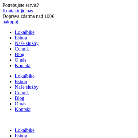
Preskočiť
Potrebujete servis?
na
Kontaktujte nás
obsah
Doprava zdarma nad 100€
nakupuj
Lokalbike
Eshop
Naše služby
Cenník
Blog
O nás
Kontakt
Lokalbike
Eshop
Naše služby
Cenník
Blog
O nás
Kontakt
Lokalbike
Eshop