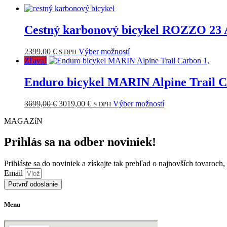
Cestný karbonový bicykel ROZZO 23 
Tento
2399,00
€
Výber možností
S DPH
produkt
Zľava!
má
viacero
Enduro bicykel MARIN Alpine Trail C
variantov.
Možnosti
Pôvodná
Aktuálna
Tento
3699,00
€
3019,00
€
Výber možností
S DPH
si
cena
cena
produkt
môžete
MAGAZíN
bola:
je:
má
vybrať
3699,00 €.
3019,00 €.
viacero
na
variantov.
Prihlás sa na odber noviniek!
stránke
Možnosti
produktu.
si
Prihláste sa do noviniek a získajte tak prehľad o najnovších tovaroch
môžete
Email
vybrať
Potvrď odoslanie
na
stránke
produktu.
Menu