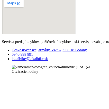
Servis a predaj bicyklov, požičovňa bicyklov a ski servis, neváhajte n
Československej armády 582/37, 956 18 Bošany
0940 998 891
lokalbike@lokalbike.sk
Otváracie hodiny