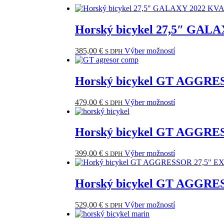
Horský bicykel 27,5″ GAL
385,00
€
Výber možností
Tento
S DPH
produkt
má
viacero
Horský bicykel GT AGGRE
variantov.
Možnosti
479,00
€
Výber možností
Tento
S DPH
si
produkt
môžete
má
vybrať
viacero
Horský bicykel GT AGGRE
na
variantov.
stránke
Možnosti
produktu.
399,00
€
Výber možností
Tento
S DPH
si
produkt
môžete
má
vybrať
viacero
Horský bicykel GT AGGR
na
variantov.
stránke
Možnosti
produktu.
529,00
€
Výber možností
Tento
S DPH
si
produkt
môžete
má