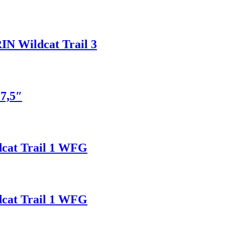
N Wildcat Trail 3
7,5″
cat Trail 1 WFG
kt
ro
cat Trail 1 WFG
tov.
sti