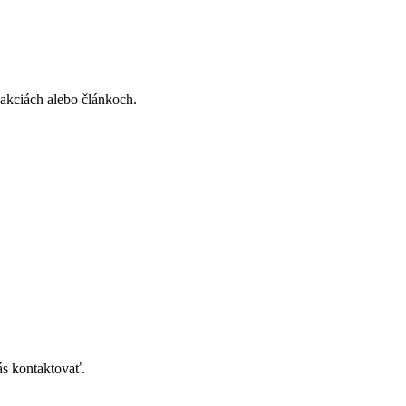
e
ť
ke
ktu.
, akciách alebo článkoch.
ás kontaktovať.