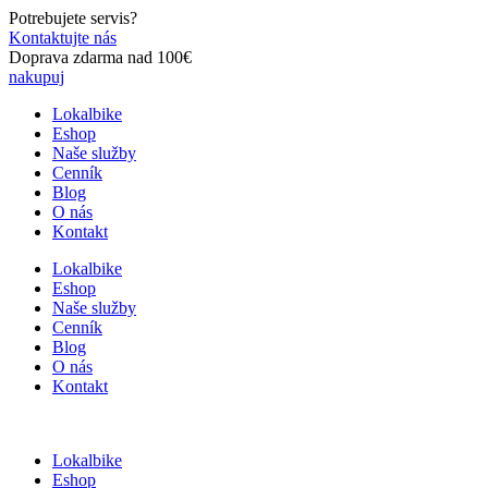
Preskočiť
Potrebujete servis?
na
Kontaktujte nás
obsah
Doprava zdarma nad 100€
nakupuj
Lokalbike
Eshop
Naše služby
Cenník
Blog
O nás
Kontakt
Lokalbike
Eshop
Naše služby
Cenník
Blog
O nás
Kontakt
Lokalbike
Eshop