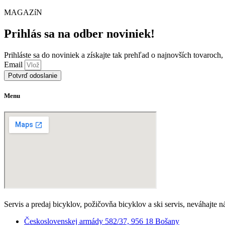
produkt
môžet
MAGAZíN
má
vybra
viacero
na
Prihlás sa na odber noviniek!
variantov.
strán
Možnosti
produ
si
Prihláste sa do noviniek a získajte tak prehľad o najnovších tovaroch
môžete
Email
vybrať
Potvrď odoslanie
na
stránke
produktu.
Menu
Servis a predaj bicyklov, požičovňa bicyklov a ski servis, neváhajte n
Československej armády 582/37, 956 18 Bošany