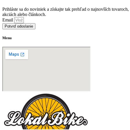
Možnosti
si
Prihláste sa do noviniek a získajte tak prehľad o najnovších tovaroch,
môžete
akciách alebo článkoch.
vybrať
Email
na
Potvrď odoslanie
stránke
produktu.
Menu