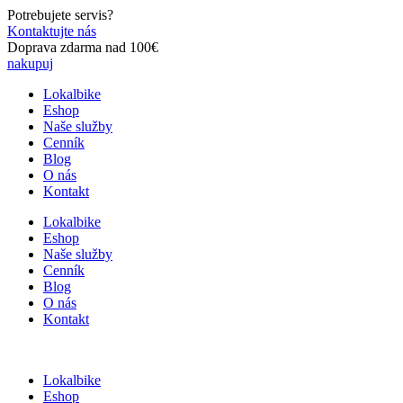
Preskočiť
Potrebujete servis?
na
Kontaktujte nás
obsah
Doprava zdarma nad 100€
nakupuj
Lokalbike
Eshop
Naše služby
Cenník
Blog
O nás
Kontakt
Lokalbike
Eshop
Naše služby
Cenník
Blog
O nás
Kontakt
Lokalbike
Eshop