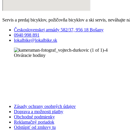
Servis a predaj bicyklov, požičovňa bicyklov a ski servis, neváhajte n
Československej armády 582/37, 956 18 Bošany
0940 998 891
lokalbike@lokalbike.sk
Otváracie hodiny
Zásady ochrany osobných údajov
Doprava a možnosti platby
Obchodné podmienky
Reklamačný poriadok
Odstúpiť od zmluvy tu