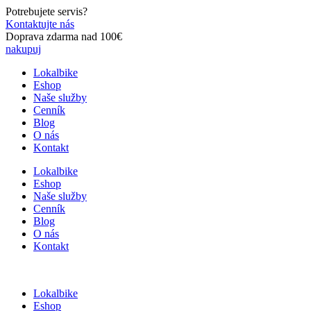
Preskočiť
Potrebujete servis?
na
Kontaktujte nás
obsah
Doprava zdarma nad 100€
nakupuj
Lokalbike
Eshop
Naše služby
Cenník
Blog
O nás
Kontakt
Lokalbike
Eshop
Naše služby
Cenník
Blog
O nás
Kontakt
Lokalbike
Eshop