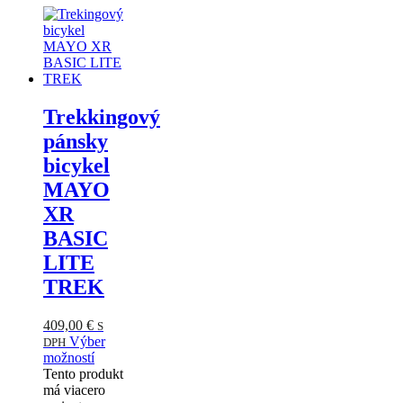
Trekkingový
pánsky
bicykel
MAYO
XR
BASIC
LITE
TREK
409,00
€
S
Výber
DPH
možností
Tento produkt
má viacero