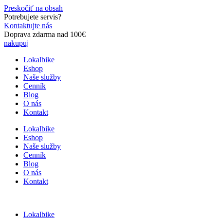
Preskočiť na obsah
Potrebujete servis?
Kontaktujte nás
Doprava zdarma nad 100€
nakupuj
Lokalbike
Eshop
Naše služby
Cenník
Blog
O nás
Kontakt
Lokalbike
Eshop
Naše služby
Cenník
Blog
O nás
Kontakt
Lokalbike