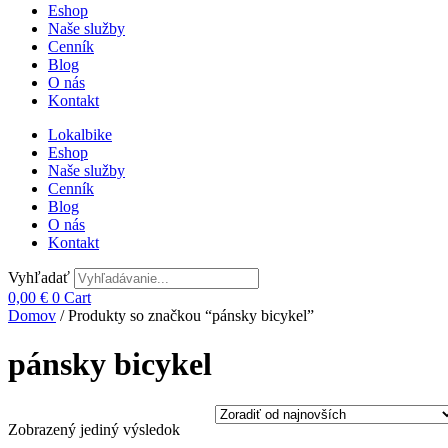
Eshop
Naše služby
Cenník
Blog
O nás
Kontakt
Lokalbike
Eshop
Naše služby
Cenník
Blog
O nás
Kontakt
Vyhľadať
0,00
€
0
Cart
Domov
/ Produkty so značkou “pánsky bicykel”
pánsky bicykel
Zobrazený jediný výsledok