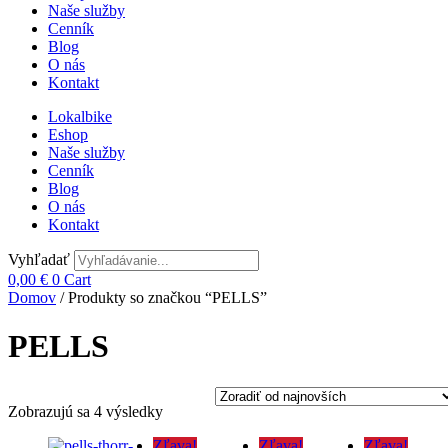
Naše služby
Cenník
Blog
O nás
Kontakt
Lokalbike
Eshop
Naše služby
Cenník
Blog
O nás
Kontakt
Vyhľadať
0,00
€
0
Cart
Domov
/ Produkty so značkou “PELLS”
PELLS
Zoradené
Zobrazujú sa 4 výsledky
podľa
Zľava!
Zľava!
Zľava!
najnovších