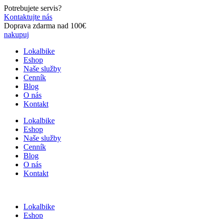
Preskočiť
Potrebujete servis?
na
Kontaktujte nás
obsah
Doprava zdarma nad 100€
nakupuj
Lokalbike
Eshop
Naše služby
Cenník
Blog
O nás
Kontakt
Lokalbike
Eshop
Naše služby
Cenník
Blog
O nás
Kontakt
Lokalbike
Eshop