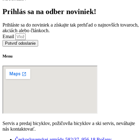
si
Mož
vybrať
môžete
si
na
Prihlás sa na odber noviniek!
vybrať
môž
stránke
na
vyb
produktu.
stránke
na
Prihláste sa do noviniek a získajte tak prehľad o najnovších tovaroch,
produktu.
strá
akciách alebo článkoch.
prod
Email
Potvrď odoslanie
Menu
Servis a predaj bicyklov, požičovňa bicyklov a ski servis, neváhajte
nás kontaktovať.
Československej armády 582/37, 956 18 Bošany