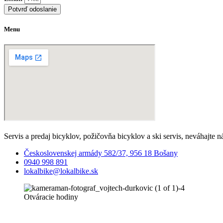
Potvrď odoslanie
Menu
Servis a predaj bicyklov, požičovňa bicyklov a ski servis, neváhajte n
Československej armády 582/37, 956 18 Bošany
0940 998 891
lokalbike@lokalbike.sk
Otváracie hodiny