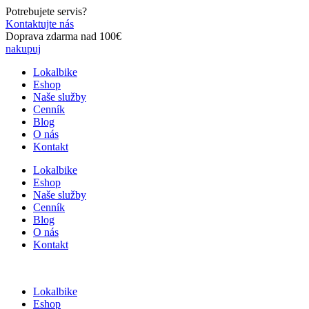
Preskočiť
Potrebujete servis?
na
Kontaktujte nás
obsah
Doprava zdarma nad 100€
nakupuj
Lokalbike
Eshop
Naše služby
Cenník
Blog
O nás
Kontakt
Lokalbike
Eshop
Naše služby
Cenník
Blog
O nás
Kontakt
Lokalbike
Eshop