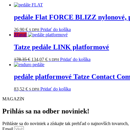
pedále Flat FORCE BLIZZ nylonové, p
26,90
€
Pridať do košíka
S DPH
Zľava!
Tatze pedále LINK platformové
Pôvodná
Aktuálna
178,35
€
134,07
€
Pridať do košíka
S DPH
cena
cena
bola:
je:
178,35 €.
134,07 €.
pedále platformové Tatze Contact Com
83,52
€
Pridať do košíka
S DPH
MAGAZíN
Prihlás sa na odber noviniek!
Prihláste sa do noviniek a získajte tak prehľad o najnovších tovaroch
Email