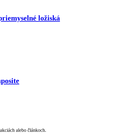
riemyselné ložiská
posite
, akciách alebo článkoch.