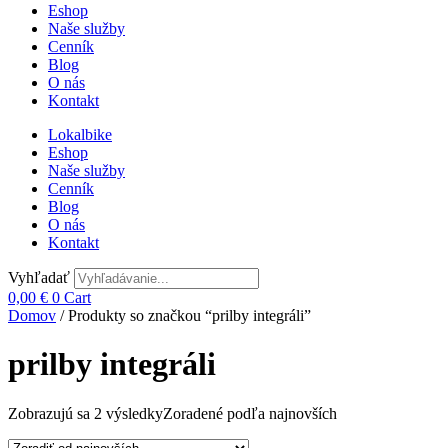
Eshop
Naše služby
Cenník
Blog
O nás
Kontakt
Lokalbike
Eshop
Naše služby
Cenník
Blog
O nás
Kontakt
Vyhľadať
0,00
€
0
Cart
Domov
/ Produkty so značkou “prilby integráli”
prilby integráli
Zobrazujú sa 2 výsledky
Zoradené podľa najnovších