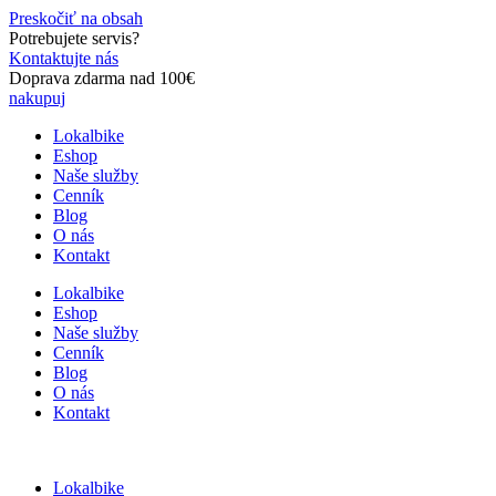
Preskočiť na obsah
Potrebujete servis?
Kontaktujte nás
Doprava zdarma nad 100€
nakupuj
Lokalbike
Eshop
Naše služby
Cenník
Blog
O nás
Kontakt
Lokalbike
Eshop
Naše služby
Cenník
Blog
O nás
Kontakt
Lokalbike