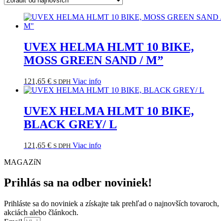
UVEX HELMA HLMT 10 BIKE,
MOSS GREEN SAND / M”
121,65
€
Viac info
S DPH
UVEX HELMA HLMT 10 BIKE,
BLACK GREY/ L
121,65
€
Viac info
S DPH
MAGAZíN
Prihlás sa na odber noviniek!
Prihláste sa do noviniek a získajte tak prehľad o najnovších tovaroch,
akciách alebo článkoch.