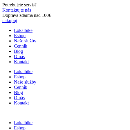
Preskočiť
Potrebujete servis?
na
Kontaktujte nás
obsah
Doprava zdarma nad 100€
nakupuj
Lokalbike
Eshop
Naše služby
Cenník
Blog
O nás
Kontakt
Lokalbike
Eshop
Naše služby
Cenník
Blog
O nás
Kontakt
Lokalbike
Eshop