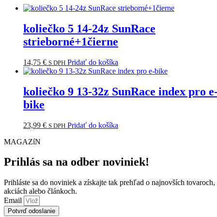
koliečko 5 14-24z SunRace
strieborné+1čierne
14,75
€
Pridať do košíka
S DPH
koliečko 9 13-32z SunRace index pro e
bike
23,99
€
Pridať do košíka
S DPH
MAGAZíN
Prihlás sa na odber noviniek!
Prihláste sa do noviniek a získajte tak prehľad o najnovších tovaroch,
akciách alebo článkoch.
Email
Potvrď odoslanie