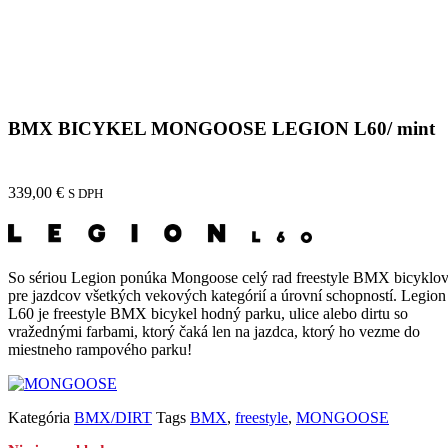
BMX BICYKEL MONGOOSE LEGION L60/ mint
339,00
€
S DPH
So sériou Legion ponúka Mongoose celý rad freestyle BMX bicyklo
pre jazdcov všetkých vekových kategórií a úrovní schopností. Legion
L60 je freestyle BMX bicykel hodný parku, ulice alebo dirtu so
vražednými farbami, ktorý čaká len na jazdca, ktorý ho vezme do
miestneho rampového parku!
Kategória
BMX/DIRT
Tags
BMX
,
freestyle
,
MONGOOSE