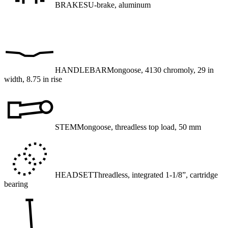
BRAKES
U-brake, aluminum
HANDLEBAR
Mongoose, 4130 chromoly, 29 in
width, 8.75 in rise
STEM
Mongoose, threadless top load, 50 mm
HEADSET
Threadless, integrated 1-1/8”, cartridge
bearing