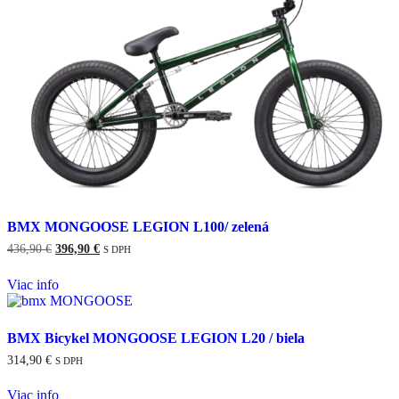
BMX MONGOOSE LEGION L100/ zelená
Pôvodná
Aktuálna
436,90
€
396,90
€
S DPH
cena
cena
bola:
je:
Viac info
436,90 €.
396,90 €.
BMX Bicykel MONGOOSE LEGION L20 / biela
314,90
€
S DPH
Viac info