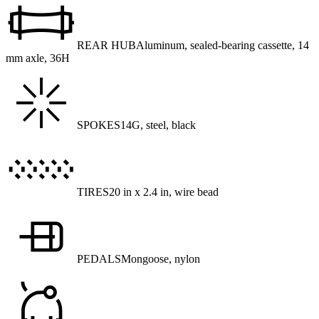
REAR HUB
Aluminum, sealed-bearing cassette, 14
mm axle, 36H
SPOKES
14G, steel, black
TIRES
20 in x 2.4 in, wire bead
PEDALS
Mongoose, nylon