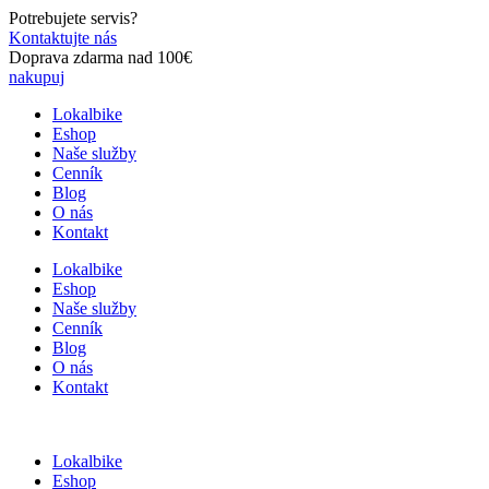
Preskočiť
Potrebujete servis?
na
Kontaktujte nás
obsah
Doprava zdarma nad 100€
nakupuj
Lokalbike
Eshop
Naše služby
Cenník
Blog
O nás
Kontakt
Lokalbike
Eshop
Naše služby
Cenník
Blog
O nás
Kontakt
Lokalbike
Eshop