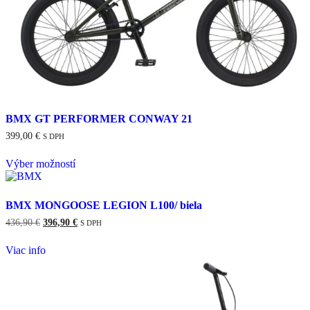
BMX GT PERFORMER CONWAY 21
399,00
€
S DPH
Tento
Výber možností
produkt
má
viacero
variantov.
BMX MONGOOSE LEGION L100/ biela
Možnosti
Pôvodná
Aktuálna
436,90
€
396,90
€
S DPH
si
cena
cena
môžete
bola:
je:
Viac info
vybrať
436,90 €.
396,90 €.
na
stránke
produktu.