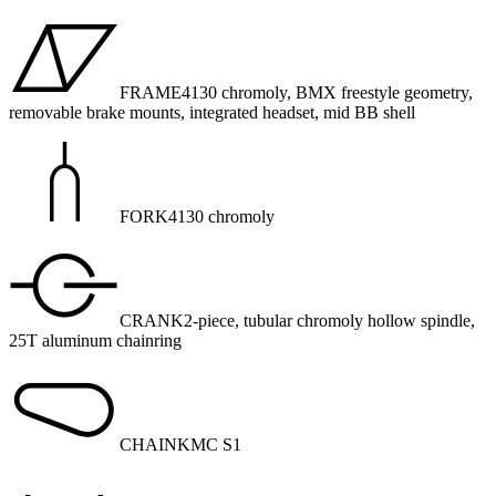
FRAME
4130 chromoly, BMX freestyle geometry,
removable brake mounts, integrated headset, mid BB shell
FORK
4130 chromoly
CRANK
2-piece, tubular chromoly hollow spindle,
25T aluminum chainring
CHAIN
KMC S1