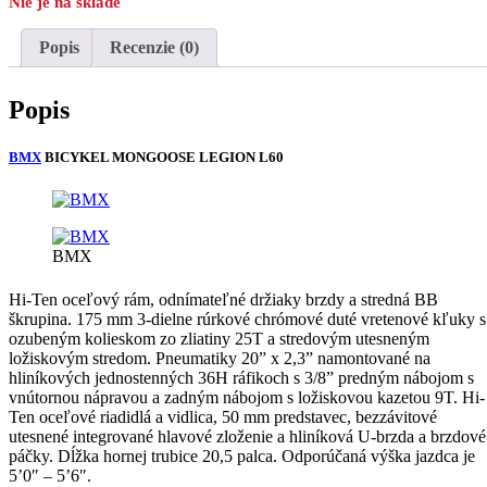
Nie je na sklade
Popis
Recenzie (0)
Popis
BMX
BICYKEL MONGOOSE LEGION L60
BMX
Hi-Ten oceľový rám, odnímateľné držiaky brzdy a stredná BB
škrupina. 175 mm 3-dielne rúrkové chrómové duté vretenové kľuky s
ozubeným kolieskom zo zliatiny 25T a stredovým utesneným
ložiskovým stredom. Pneumatiky 20” x 2,3” namontované na
hliníkových jednostenných 36H ráfikoch s 3/8” predným nábojom s
vnútornou nápravou a zadným nábojom s ložiskovou kazetou 9T. Hi-
Ten oceľové riadidlá a vidlica, 50 mm predstavec, bezzávitové
utesnené integrované hlavové zloženie a hliníková U-brzda a brzdové
páčky. Dĺžka hornej trubice 20,5 palca. Odporúčaná výška jazdca je
5’0″ – 5’6″.