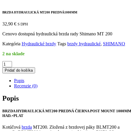
BRZDA HYDRAULICKÁ MT200 PREDNÁ1000MM
32,90
€
S DPH
Cenovo dostupná hydraulická brzda rady Shimano MT 200
Kategória
Hydraulické brzdy
Tags
brzdy hydraulické
,
SHIMANO
2 na sklade
množstvo
BRZDA
Pridať do košíka
HYDRAULICKÁ
MT200
Popis
PREDNÁ1000MM
Recenzie (0)
Popis
BRZDA HYDRAULICKÁ MT200 PREDNÁ ČIERNA POST MOUNT 1000M
HAD.+PLAT
Kotúčová
brzda
MT200. Zložená z brzdovej páky BLMT200 a