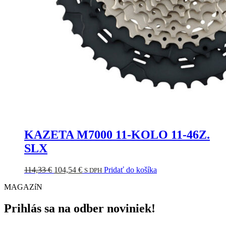
KAZETA M7000 11-KOLO 11-46Z.
SLX
Pôvodná
Aktuálna
114,33
€
104,54
€
Pridať do košíka
S DPH
cena
cena
MAGAZíN
bola:
je:
114,33 €.
104,54 €.
Prihlás sa na odber noviniek!