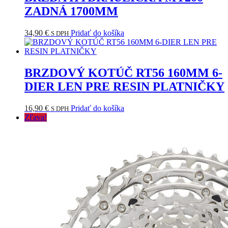
ZADNÁ 1700MM
34,90
€
Pridať do košíka
S DPH
BRZDOVÝ KOTÚČ RT56 160MM 6-
DIER LEN PRE RESIN PLATNIČKY
16,90
€
Pridať do košíka
S DPH
Zľava!