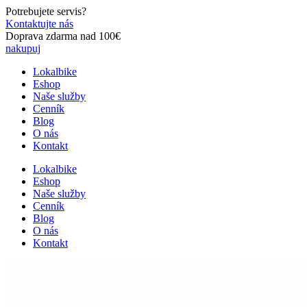
Preskočiť
Potrebujete servis?
na
Kontaktujte nás
obsah
Doprava zdarma nad 100€
nakupuj
Lokalbike
Eshop
Naše služby
Cenník
Blog
O nás
Kontakt
Lokalbike
Eshop
Naše služby
Cenník
Blog
O nás
Kontakt