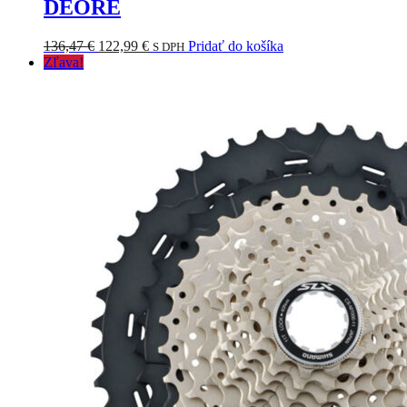
DEORE
Pôvodná
Aktuálna
136,47
€
122,99
€
Pridať do košíka
S DPH
cena
cena
Zľava!
bola:
je:
136,47 €.
122,99 €.