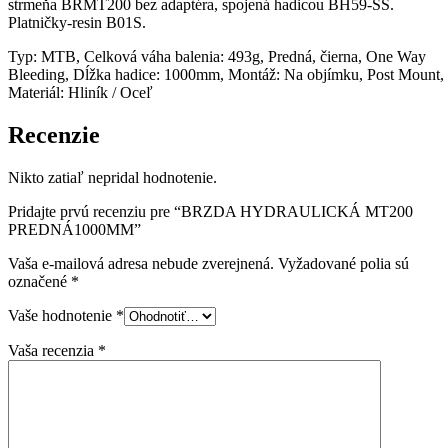
strmeňa BRMT200 bez adaptéra, spojená hadicou BH59-SS.
Platničky-resin B01S.
Typ: MTB, Celková váha balenia: 493g, Predná, čierna, One Way
Bleeding, Dĺžka hadice: 1000mm, Montáž: Na objímku, Post Mount,
Materiál: Hliník / Oceľ
Recenzie
Nikto zatiaľ nepridal hodnotenie.
Pridajte prvú recenziu pre “BRZDA HYDRAULICKÁ MT200
PREDNÁ1000MM”
Vaša e-mailová adresa nebude zverejnená.
Vyžadované polia sú
označené
*
Vaše hodnotenie
*
Vaša recenzia
*