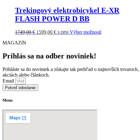
na
bola:
je:
má
stránke
2699,00 €.
2198,99 €.
viacero
Trekingový elektrobicykel E-XR
produktu.
variantov.
FLASH POWER D BB
Možnosti
si
môžete
Pôvodná
Aktuálna
Tento
1749,00
€
1599,00
€
Výber možností
S DPH
vybrať
cena
cena
produkt
na
MAGAZíN
bola:
je:
má
stránke
1749,00 €.
1599,00 €.
viacero
produktu.
variantov.
Prihlás sa na odber noviniek!
Možnosti
si
Prihláste sa do noviniek a získajte tak prehľad o najnovších tovaroch,
môžete
akciách alebo článkoch.
vybrať
Email
na
Potvrď odoslanie
stránke
produktu.
Menu