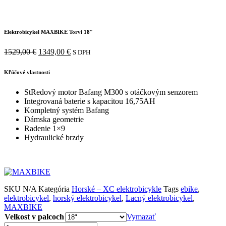
Elektrobicykel MAXBIKE Torvi 18″
Pôvodná
Aktuálna
1529,00
€
1349,00
€
S DPH
cena
cena
bola:
je:
Kľúčové vlastnosti
1529,00 €.
1349,00 €.
StRedový motor Bafang M300 s otáčkovým senzorem
Integrovaná baterie s kapacitou 16,75AH
Kompletný systém Bafang
Dámska geometrie
Radenie 1×9
Hydraulické brzdy
SKU
N/A
Kategória
Horské – XC elektrobicykle
Tags
ebike
,
elektrobicykel
,
horský elektrobicykel
,
Lacný elektrobicykel
,
MAXBIKE
Velkost v palcoch
Vymazať