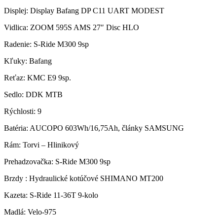
Displej:
Display Bafang DP C11 UART MODEST
Vidlica:
ZOOM 595S AMS 27″ Disc HLO
Radenie:
S-Ride M300 9sp
Kľuky:
Bafang
Reťaz:
KMC E9 9sp.
Sedlo:
DDK MTB
Rýchlosti:
9
Batéria:
AUCOPO 603Wh/16,75Ah, články SAMSUNG
Rám:
Torvi – Hlinikový
Prehadzovačka:
S-Ride M300 9sp
Brzdy :
Hydraulické kotúčové SHIMANO MT200
Kazeta:
S-Ride 11-36T 9-kolo
Madlá:
Velo-975