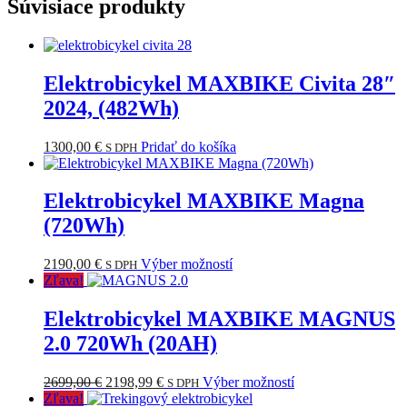
Súvisiace produkty
Elektrobicykel MAXBIKE Civita 28″
2024, (482Wh)
1300,00
€
Pridať do košíka
S DPH
Elektrobicykel MAXBIKE Magna
(720Wh)
Tento
2190,00
€
Výber možností
S DPH
produkt
Zľava!
má
viacero
Elektrobicykel MAXBIKE MAGNUS
variantov.
2.0 720Wh (20AH)
Možnosti
si
môžete
Pôvodná
Aktuálna
Tento
2699,00
€
2198,99
€
Výber možností
S DPH
vybrať
cena
cena
produkt
Zľava!