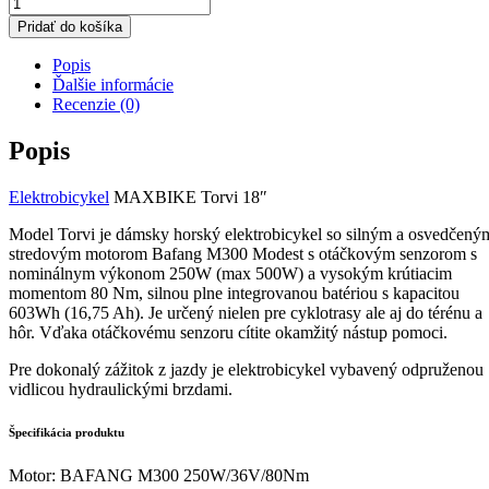
množstvo
Elektrobicykel
Pridať do košíka
MAXBIKE
Torvi
Popis
18"
Ďalšie informácie
Recenzie (0)
Popis
Elektrobicykel
MAXBIKE Torvi 18″
Model Torvi je dámsky horský elektrobicykel so silným a osvedčený
stredovým motorom Bafang M300 Modest s otáčkovým senzorom s
nominálnym výkonom 250W (max 500W) a vysokým krútiacim
momentom 80 Nm, silnou plne integrovanou batériou s kapacitou
603Wh (16,75 Ah). Je určený nielen pre cyklotrasy ale aj do térénu a
hôr. Vďaka otáčkovému senzoru cítite okamžitý nástup pomoci.
Pre dokonalý zážitok z jazdy je elektrobicykel vybavený odpruženou
vidlicou hydraulickými brzdami.
Špecifikácia produktu
Motor:
BAFANG M300 250W/36V/80Nm