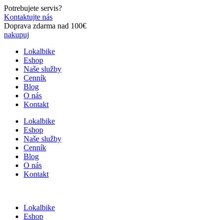
Preskočiť
Potrebujete servis?
na
Kontaktujte nás
obsah
Doprava zdarma nad 100€
nakupuj
Lokalbike
Eshop
Naše služby
Cenník
Blog
O nás
Kontakt
Lokalbike
Eshop
Naše služby
Cenník
Blog
O nás
Kontakt
Lokalbike
Eshop