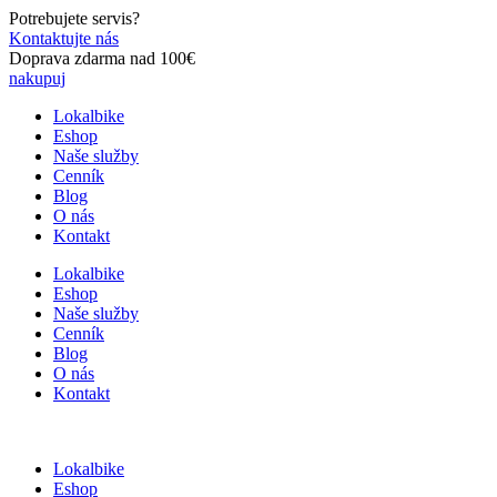
Preskočiť
Potrebujete servis?
na
Kontaktujte nás
obsah
Doprava zdarma nad 100€
nakupuj
Lokalbike
Eshop
Naše služby
Cenník
Blog
O nás
Kontakt
Lokalbike
Eshop
Naše služby
Cenník
Blog
O nás
Kontakt
Lokalbike
Eshop