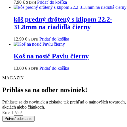
7,90
€
Pridať do košíka
S DPH
kôš predný drôtený s klipom 22.2-
31.8mm na riadidlá čierny
12,90
€
Pridať do košíka
S DPH
Koš na nosič Pavlu čierny
13,00
€
Pridať do košíka
S DPH
MAGAZíN
Prihlás sa na odber noviniek!
Prihláste sa do noviniek a získajte tak prehľad o najnovších tovaroch,
akciách alebo článkoch.
Email
Potvrď odoslanie