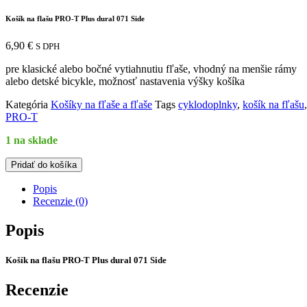
Košík na flašu PRO-T Plus dural 071 Side
6,90
€
S DPH
pre klasické alebo bočné vytiahnutiu fľaše, vhodný na menšie rámy
alebo detské bicykle, možnosť nastavenia výšky košíka
Kategória
Košíky na fľaše a fľaše
Tags
cyklodoplnky
,
košík na fľašu
,
PRO-T
1 na sklade
množstvo
Pridať do košíka
Košík
na
Popis
flašu
Recenzie (0)
PRO-
T
Popis
Plus
dural
Košík na flašu PRO-T Plus dural 071 Side
071
Side
Recenzie