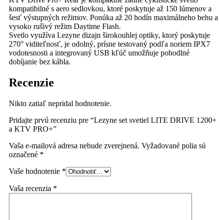
kompatibilné s aero sedlovkou, ktoré poskytuje až 150 lúmenov a
šesť výstupných režimov. Ponúka až 20 hodín maximálneho behu a
vysoko rušivý režim Daytime Flash.
Svetlo využíva Lezyne dizajn širokouhlej optiky, ktorý poskytuje
270° viditeľnosť, je odolný, prísne testovaný podľa noriem IPX7
vodotesnosti a integrovaný USB kľúč umožňuje pohodlné
dobíjanie bez kábla.
Recenzie
Nikto zatiaľ nepridal hodnotenie.
Pridajte prvú recenziu pre “Lezyne set svetiel LITE DRIVE 1200+
a KTV PRO+”
Vaša e-mailová adresa nebude zverejnená.
Vyžadované polia sú
označené
*
Vaše hodnotenie
*
Vaša recenzia
*