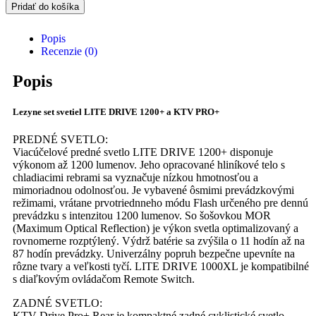
Pridať do košíka
Popis
Recenzie (0)
Popis
Lezyne set svetiel LITE DRIVE 1200+ a KTV PRO+
PREDNÉ SVETLO:
Viacúčelové predné svetlo LITE DRIVE 1200+ disponuje
výkonom až 1200 lumenov. Jeho opracované hliníkové telo s
chladiacimi rebrami sa vyznačuje nízkou hmotnosťou a
mimoriadnou odolnosťou. Je vybavené ôsmimi prevádzkovými
režimami, vrátane prvotriednneho módu Flash určeného pre dennú
prevádzku s intenzitou 1200 lumenov. So šošovkou MOR
(Maximum Optical Reflection) je výkon svetla optimalizovaný a
rovnomerne rozptýlený. Výdrž batérie sa zvýšila o 11 hodín až na
87 hodín prevádzky. Univerzálny popruh bezpečne upevníte na
rôzne tvary a veľkosti tyčí. LITE DRIVE 1000XL je kompatibilné
s diaľkovým ovládačom Remote Switch.
ZADNÉ SVETLO:
KTV Drive Pro+ Rear je kompaktné zadné cyklistické svetlo