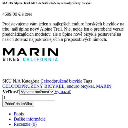
MARIN Alpine Trail XR GX AXS 29/27.5, celoodpružený bicykel
4599,00
€
S DPH
Predstavujeme vám jeden z najlepších enduro horských bicyklov na
trhu: náš úplne nový Alpine Trail. Nie, nejde len o prerobené verzie
predchádzajúcich modelov, ale o úplne nové bicykle postavené na
našich doteraz najpokročilejších a prispôsobivých rámoch.
SKU
N/A
Kategória
Celoodpružené bicykle
Tags
CELOODPRUŽENÝ BICYKEL
,
enduro bicykel
,
MARIN
Veľkosť
Vymazať
množstvo
MARIN
Pridať do košíka
Alpine
Trail
Popis
XR
Ďalšie informácie
GX
Recenzie (0)
AXS