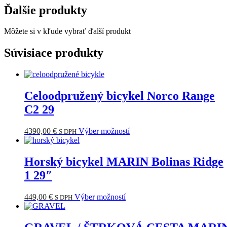
Ďalšie produkty
Môžete si v kľude vybrať ďalší produkt
Súvisiace produkty
Celoodpružený bicykel Norco Range
C2 29
Tento
4390,00
€
Výber možností
S DPH
produkt
má
viacero
Horský bicykel MARIN Bolinas Ridge
variantov.
1 29″
Možnosti
si
môžete
Tento
449,00
€
Výber možností
S DPH
vybrať
produkt
na
má
stránke
viacero