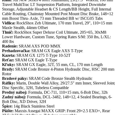
Travel MultiTrac LT Suspension Platform, Integrated Downtube
Storage, Adjustable Headset & CS Length/BB Height, Full Internal
Cable Routing, Chainstay Mounted Post Mount Disc Brake, 148×12
mm Boost Thru- Axle, 73 mm Threaded BB w/ ISCG05 Tabs
Vidlica:
RockShox Zeb Ultimate, 170 mm Travel, 29″, 110×15 mm
Maxle Stealth, 44mm Offset
Tlmič:
RockShox Super Deluxe Coil Ultimate, 205×65, 30xM8
Lower Hardware, Custom Tune, Spring Rates S/M: 350 lbs, L/XL:
400 lbs
Radenie:
SRAM AXS POD MMX
Prehadzovačka:
SRAM GX Eagle AXS T-Type
Kazeta:
SRAM GX 1275 T-Type 10-52T
Reťaz:
SRAM GX Eagle T-Type
Kľuky:
SRAM GX Eagle, 32T, 55 mm, CL, 170 mm Length
Brzdy:
SRAM Code Bronze 4-Piston Hydraulic Disc, HSC 200 mm
Rotor
Brzdové páky:
SRAM Code Bronze Stealth Hydraulic
Ráfiky:
Marin, Double Wall Alloy, 29/27.5″ mm Inner, Sleeved Joint
Disc Specific, 32H, Tubeless Compatible
Predný náboj:
Formula, DC-711, 110×15 mm, 6-Bolt Disc, 32h
Zadný náboj:
Formula, DCL-3482, 148×12, 4 Sealed Bearings, 6-
Bolt Disc, XD Driver, 32H
Špice:
14g Black Stainless Steel
Plášte:
Maxxis Assegai MAXX GRIP: Front 29×2.5 EXO+, Rear