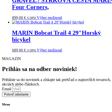
GRAVEL / ŠTRKOVÁ CESTA MARI
produktu.
variantov.
Four Corners,
Možnosti
si
môžete
Tento
899,00
€
Výber možností
S DPH
vybrať
produkt
na
má
stránke
viacero
MARIN Bobcat Trail 4 29″Horský
produktu.
variantov.
bicykel
Možnosti
si
môžete
Tento
689,00
€
Výber možností
S DPH
vybrať
produkt
na
MAGAZíN
má
stránke
viacero
produktu.
variantov.
Prihlás sa na odber noviniek!
Možnosti
si
Prihláste sa do noviniek a získajte tak prehľad o najnovších tovaroch,
môžete
akciách alebo článkoch.
vybrať
Email
na
Potvrď odoslanie
stránke
produktu.
Menu