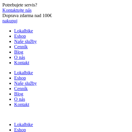
Preskočiť
Potrebujete servis?
na
Kontaktujte nás
obsah
Doprava zdarma nad 100€
nakupuj
Lokalbike
Eshop
Naše služby
Cenník
Blog
O nás
Kontakt
Lokalbike
Eshop
Naše služby
Cenník
Blog
O nás
Kontakt
Lokalbike
Eshop