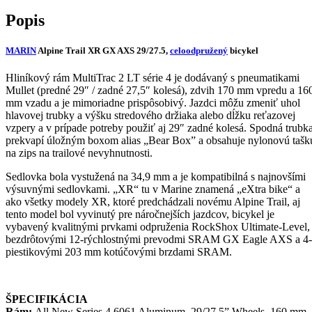
29/27.5,
Popis
celoodpružený
bicykel
MARIN
Alpine Trail XR GX AXS 29/27.5,
celoodpružený
bicykel
Hliníkový rám MultiTrac 2 LT série 4 je dodávaný s pneumatikami
Mullet (predné 29″ / zadné 27,5″ kolesá), zdvih 170 mm vpredu a 16
mm vzadu a je mimoriadne prispôsobivý. Jazdci môžu zmeniť uhol
hlavovej trubky a výšku stredového držiaka alebo dĺžku reťazovej
vzpery a v prípade potreby použiť aj 29″ zadné kolesá. Spodná trubk
prekvapí úložným boxom alias „Bear Box” a obsahuje nylonovú tašk
na zips na trailové nevyhnutnosti.
Sedlovka bola vystužená na 34,9 mm a je kompatibilná s najnovšími
výsuvnými sedlovkami. „XR“ tu v Marine znamená „eXtra bike“ a
ako všetky modely XR, ktoré predchádzali novému Alpine Trail, aj
tento model bol vyvinutý pre náročnejších jazdcov, bicykel je
vybavený kvalitnými prvkami odpruženia RockShox Ultimate-Level,
bezdrôtovými 12-rýchlostnými prevodmi SRAM GX Eagle AXS a 4-
piestikovými 203 mm kotúčovými brzdami SRAM.
ŠPECIFIKÁCIA
Rám:
All New Series 4 6061 Aluminum, 29/27.5” Wheels, 160 mm