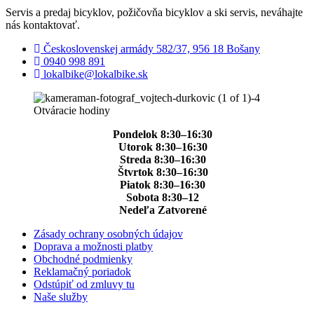
Servis a predaj bicyklov, požičovňa bicyklov a ski servis, neváhajte
nás kontaktovať.
Československej armády 582/37, 956 18 Bošany
0940 998 891
lokalbike@lokalbike.sk
Otváracie hodiny
Pondelok 8:30–16:30
Utorok 8:30–16:30
Streda 8:30–16:30
Štvrtok 8:30–16:30
Piatok 8:30–16:30
Sobota 8:30–12
Nedeľa Zatvorené
Zásady ochrany osobných údajov
Doprava a možnosti platby
Obchodné podmienky
Reklamačný poriadok
Odstúpiť od zmluvy tu
Naše služby