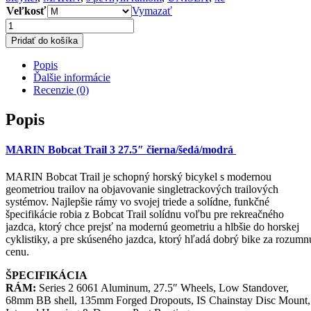
Veľkosť
Vymazať
množstvo
MARIN
Pridať do košíka
Bobcat
Trail
Popis
3
Ďalšie informácie
27.5"
Recenzie (0)
čierna/
šedá/modrá
Popis
MARIN Bobcat Trail 3 27.5″ čierna/šedá/modrá
MARIN Bobcat Trail je schopný horský bicykel s modernou
geometriou trailov na objavovanie singletrackových trailových
systémov. Najlepšie rámy vo svojej triede a solídne, funkčné
špecifikácie robia z Bobcat Trail solídnu voľbu pre rekreačného
jazdca, ktorý chce prejsť na modernú geometriu a hlbšie do horskej
cyklistiky, a pre skúseného jazdca, ktorý hľadá dobrý bike za rozumn
cenu.
ŠPECIFIKÁCIA
RÁM:
Series 2 6061 Aluminum, 27.5″ Wheels, Low Standover,
68mm BB shell, 135mm Forged Dropouts, IS Chainstay Disc Mount,