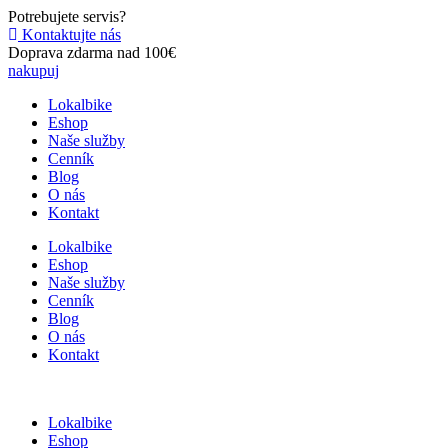
Preskočiť
Potrebujete servis?
na
Kontaktujte nás
obsah
Doprava zdarma nad 100€
nakupuj
Lokalbike
Eshop
Naše služby
Cenník
Blog
O nás
Kontakt
Lokalbike
Eshop
Naše služby
Cenník
Blog
O nás
Kontakt
Lokalbike
Eshop