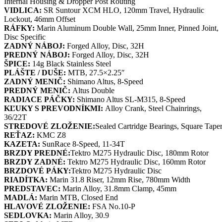
Internal Housing & Dropper Post Routing
VIDLICA:
SR Suntour XCM HLO, 120mm Travel, Hydraulic
Lockout, 46mm Offset
RÁFKY:
Marin Aluminum Double Wall, 25mm Inner, Pinned Joint,
Disc Specific
ZADNÝ NÁBOJ:
Forged Alloy, Disc, 32H
PREDNÝ NÁBOJ:
Forged Alloy, Disc, 32H
ŠPICE:
14g Black Stainless Steel
PLÁŠTE / DUŠE:
MTB, 27.5×2.25″
ZADNÝ MENIČ:
Shimano Altus, 8-Speed
PREDNÝ MENIČ:
Altus Double
RADIACE PÁČKY:
Shimano Altus SL-M315, 8-Speed
KĽUKY S PREVODNÍKMI:
Alloy Crank, Steel Chainrings,
36/22T
STREDOVÉ ZLOŽENIE:
Sealed Cartridge Bearings, Square Tape
REŤAZ:
KMC Z8
KAZETA:
SunRace 8-Speed, 11-34T
BRZDY PREDNÉ:
Tektro M275 Hydraulic Disc, 180mm Rotor
BRZDY ZADNÉ:
Tektro M275 Hydraulic Disc, 160mm Rotor
BRZDOVÉ PÁKY:
Tektro M275 Hydraulic Disc
RIADÍTKA:
Marin 31.8 Riser, 12mm Rise, 780mm Width
PREDSTAVEC:
Marin Alloy, 31.8mm Clamp, 45mm
MADLÁ:
Marin MTB, Closed End
HLAVOVÉ ZLOŽENIE:
FSA No.10-P
SEDLOVKA:
Marin Alloy, 30.9