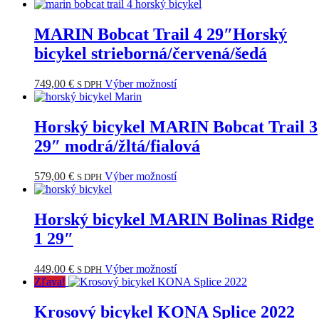
MARIN Bobcat Trail 4 29″Horský
bicykel strieborná/červená/šedá
Tento
749,00
€
Výber možností
S DPH
produkt
má
viacero
Horský bicykel MARIN Bobcat Trail 3
variantov.
29″ modrá/žltá/fialová
Možnosti
si
môžete
Tento
579,00
€
Výber možností
S DPH
vybrať
produkt
na
má
stránke
viacero
Horský bicykel MARIN Bolinas Ridge
produktu.
variantov.
1 29″
Možnosti
si
môžete
Tento
449,00
€
Výber možností
S DPH
vybrať
produkt
Zľava!
na
má
stránke
viacero
Krosový bicykel KONA Splice 2022
produktu.