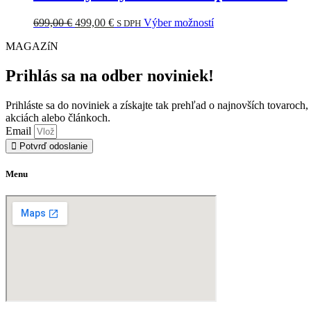
variantov.
Možnosti
Pôvodná
Aktuálna
Tento
699,00
€
499,00
€
Výber možností
S DPH
si
cena
cena
produkt
môžete
MAGAZíN
bola:
je:
má
vybrať
699,00 €.
499,00 €.
viacero
na
variantov.
Prihlás sa na odber noviniek!
stránke
Možnosti
produktu.
si
Prihláste sa do noviniek a získajte tak prehľad o najnovších tovaroch,
môžete
akciách alebo článkoch.
vybrať
Email
na
Potvrď odoslanie
stránke
produktu.
Menu