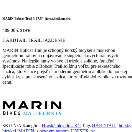
MARIN Bobcat Trail 3 27.5″ čierna/šedá/modrá
489,00
€
S DPH
HARDTAIL TRAIL JAZDENIE
MARIN Bobcat Trail je schopný horský bicykel s modernou
geometriou trailov na objavovanie singletrackových trailových
systémov. Najlepšie rámy vo svojej triede a solídne, funkčné
špecifikácie robia z Bobcat Trail solídnu voľbu pre rekreačného
jazdca, ktorý chce prejsť na modernú geometriu a hlbšie do horskej
cyklistiky, a pre skúseného jazdca, ktorý hľadá dobrý bike za rozumn
cenu.
SKU
N/A
Kategória
Horské bicykle - XC
Tags
HARDTAIL
,
horsky
bicykel
,
MARIN
,
s pevnym ramom
,
UNISEX
,
xc