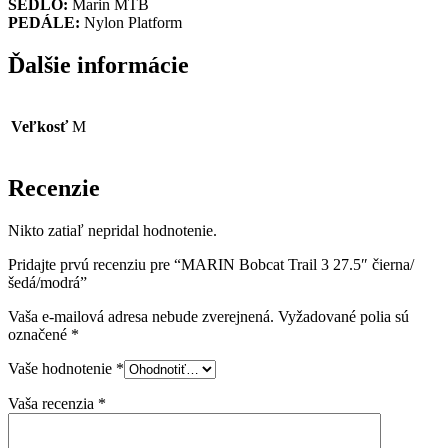
SEDLO:
Marin MTB
PEDÁLE:
Nylon Platform
Ďalšie informácie
Veľkosť
M
Recenzie
Nikto zatiaľ nepridal hodnotenie.
Pridajte prvú recenziu pre “MARIN Bobcat Trail 3 27.5″ čierna/
šedá/modrá”
Vaša e-mailová adresa nebude zverejnená.
Vyžadované polia sú
označené
*
Vaše hodnotenie
*
Vaša recenzia
*