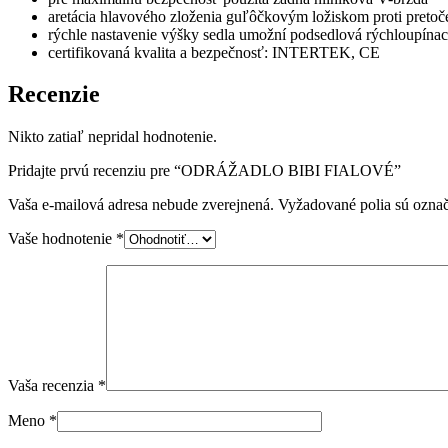
aretácia hlavového zloženia guľôčkovým ložiskom proti pretoč
rýchle nastavenie výšky sedla umožní podsedlová rýchloupínac
certifikovaná kvalita a bezpečnosť: INTERTEK, CE
Recenzie
Nikto zatiaľ nepridal hodnotenie.
Pridajte prvú recenziu pre “ODRÁŽADLO BIBI FIALOVÉ”
Vaša e-mailová adresa nebude zverejnená.
Vyžadované polia sú ozna
Vaše hodnotenie
*
Vaša recenzia
*
Meno
*