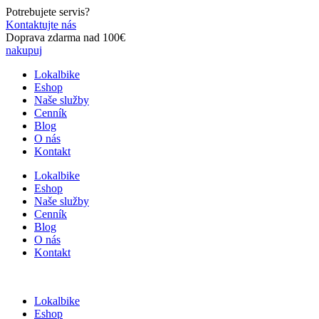
Preskočiť
Potrebujete servis?
na
Kontaktujte nás
obsah
Doprava zdarma nad 100€
nakupuj
Lokalbike
Eshop
Naše služby
Cenník
Blog
O nás
Kontakt
Lokalbike
Eshop
Naše služby
Cenník
Blog
O nás
Kontakt
Lokalbike
Eshop