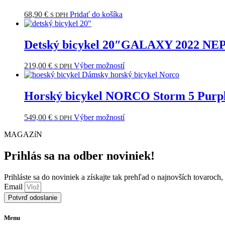
68,90
€
Pridať do košíka
S DPH
Detský bicykel 20″GALAXY 2022 N
Tento
219,00
€
Výber možností
S DPH
produkt
má
viacero
Horský bicykel NORCO Storm 5 Purpl
variantov.
Možnosti
Tento
549,00
€
Výber možností
S DPH
si
produkt
môžete
MAGAZíN
má
vybrať
viacero
na
variantov.
Prihlás sa na odber noviniek!
stránke
Možnosti
produktu.
si
Prihláste sa do noviniek a získajte tak prehľad o najnovších tovaroch
môžete
Email
vybrať
Potvrď odoslanie
na
stránke
produktu.
Menu