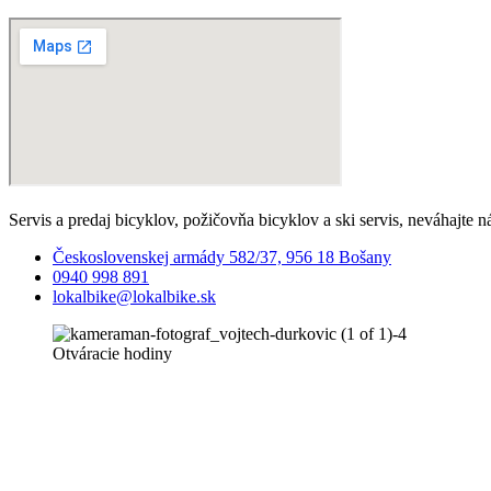
Servis a predaj bicyklov, požičovňa bicyklov a ski servis, neváhajte n
Československej armády 582/37, 956 18 Bošany
0940 998 891
lokalbike@lokalbike.sk
Otváracie hodiny