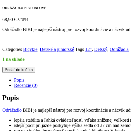
ODRÁŽADLO BIBI FIALOVÉ
68,90
€
S DPH
Odrážadlo BIBI je najlepší nástroj pre rozvoj koordinácie a nácvik 
Categories
Bicykle
,
Detské a juniorské
Tags
12"
,
Detský
,
Odrážadla
1 na sklade
množstvo
Pridať do košíka
ODRÁŽADLO
BIBI
Popis
FIALOVÉ
Recenzie (0)
Popis
Odrážadlo
BIBI je najlepší nástroj pre rozvoj koordinácie a nácvik 
lepšia stabilita a ľahká ovládateľnosť, vďaka zníženej veľkosti
istejší pocit pri jazde poskytuje výška sedla od 37 cm nad zemo
pre maximálnu bezpečnosť použitá zadná hliníková V-brzda