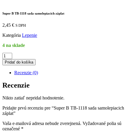
Super B TB-1118 sada samolepiacich záplat
2,45
€
S DPH
Kategória
Lepenie
4 na sklade
množstvo
Super
Pridať do košíka
B
TB-
Recenzie (0)
1118
sada
Recenzie
samolepiacich
záplat
Nikto zatiaľ nepridal hodnotenie.
Pridajte prvú recenziu pre “Super B TB-1118 sada samolepiacich
záplat”
Vaša e-mailová adresa nebude zverejnená.
Vyžadované polia sú
označené
*