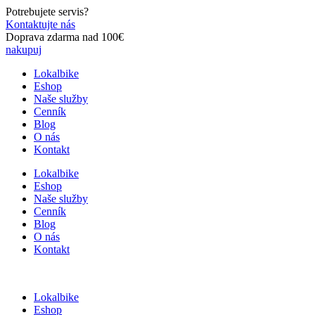
Preskočiť
Potrebujete servis?
na
Kontaktujte nás
obsah
Doprava zdarma nad 100€
nakupuj
Lokalbike
Eshop
Naše služby
Cenník
Blog
O nás
Kontakt
Lokalbike
Eshop
Naše služby
Cenník
Blog
O nás
Kontakt
Lokalbike
Eshop