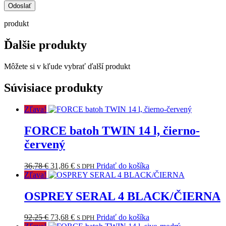
produkt
Ďalšie produkty
Môžete si v kľude vybrať ďalší produkt
Súvisiace produkty
Zľava!
FORCE batoh TWIN 14 l, čierno-
červený
Pôvodná
Aktuálna
36,78
€
31,86
€
Pridať do košíka
S DPH
cena
cena
Zľava!
bola:
je:
36,78 €.
31,86 €.
OSPREY SERAL 4 BLACK/ČIERNA
Pôvodná
Aktuálna
92,25
€
73,68
€
Pridať do košíka
S DPH
cena
cena