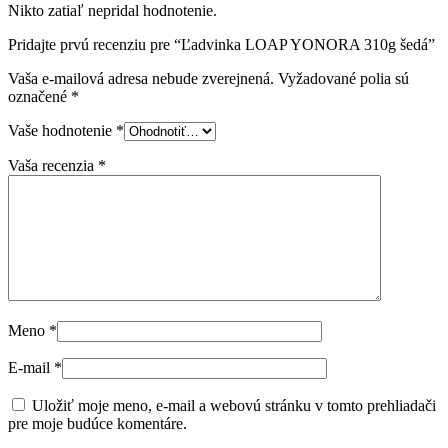
Nikto zatiaľ nepridal hodnotenie.
Pridajte prvú recenziu pre “Ľadvinka LOAP YONORA 310g šedá”
Vaša e-mailová adresa nebude zverejnená.
Vyžadované polia sú
označené
*
Vaše hodnotenie
*
Vaša recenzia
*
Meno
*
E-mail
*
Uložiť moje meno, e-mail a webovú stránku v tomto prehliadači
pre moje budúce komentáre.