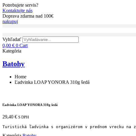
Preskočiť
Potrebujete servis?
na
Kontaktujte nás
obsah
Doprava zdarma nad 100€
nakupuj
Vyhľadať
0,00
€
0
Cart
Kategória
Batohy
Home
Ľadvinka LOAP YONORA 310g šedá
Ľadvinka LOAP YONORA 310g šedá
29,40
€
S DPH
Turistická ľadvinka s organizérom v prednom vrecku na z
Kategória
Batohy