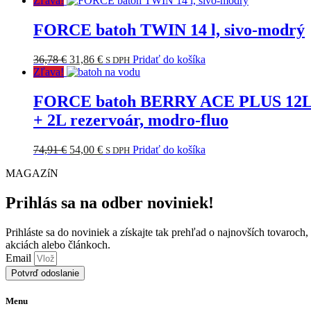
Zľava!
bola:
je:
92,25 €.
73,68 €.
FORCE batoh TWIN 14 l, sivo-modrý
Pôvodná
Aktuálna
36,78
€
31,86
€
Pridať do košíka
S DPH
cena
cena
Zľava!
bola:
je:
36,78 €.
31,86 €.
FORCE batoh BERRY ACE PLUS 12
+ 2L rezervoár, modro-fluo
Pôvodná
Aktuálna
74,91
€
54,00
€
Pridať do košíka
S DPH
cena
cena
MAGAZíN
bola:
je:
74,91 €.
54,00 €.
Prihlás sa na odber noviniek!
Prihláste sa do noviniek a získajte tak prehľad o najnovších tovaroch,
akciách alebo článkoch.
Email
Potvrď odoslanie
Menu