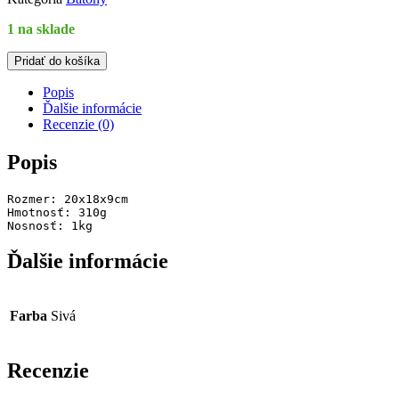
1 na sklade
množstvo
Pridať do košíka
Ľadvinka
LOAP
Popis
YONORA
Ďalšie informácie
310g
Recenzie (0)
šedá
Popis
Rozmer: 20x18x9cm

Hmotnosť: 310g

Nosnosť: 1kg
Ďalšie informácie
Farba
Sivá
Recenzie