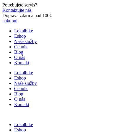
Preskočiť
Potrebujete servis?
na
Kontaktujte nás
obsah
Doprava zdarma nad 100€
nakupuj
Lokalbike
Eshop
Naše služby
Cenník
Blog
O nás
Kontakt
Lokalbike
Eshop
Naše služby
Cenník
Blog
O nás
Kontakt
Lokalbike
Eshop