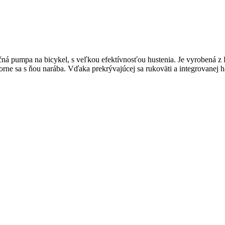
á pumpa na bicykel, s veľkou efektívnosťou hustenia. Je vyrobená z P
rne sa s ňou narába. Vďaka prekrývajúcej sa rukoväti a integrovane