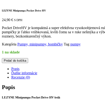
LEZYNE Minipumpa Pocket Drive HV
24,90
€
S DPH
Pocket DriveHV je kompaktná a super efektívna vysokoobjemová ručn
pumpičky je ľahko vrúbkovaná, kvôli čomu sa v ruke nešmýka a výbo
rozmery, bezkonkurenčný výkon.
Kategória
Pumpy, minipumpy, bombičky
Tag
pumpy
1 na sklade
množstvo
Pridať do košíka
LEZYNE
Minipumpa
Popis
Pocket
Ďalšie informácie
Drive
Recenzie (0)
HV
Popis
LEZYNE Minipumpa Pocket Drive HV šedá