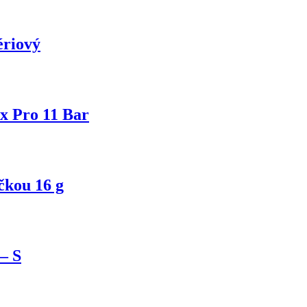
ériový
x Pro 11 Bar
čkou 16 g
– S