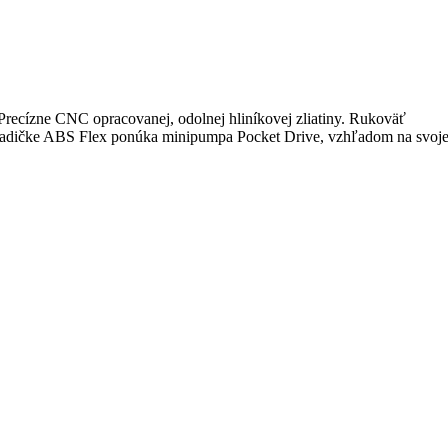
recízne CNC opracovanej, odolnej hliníkovej zliatiny. Rukoväť
j hadičke ABS Flex ponúka minipumpa Pocket Drive, vzhľadom na svoj