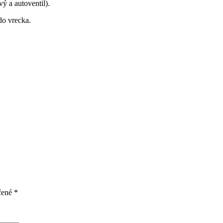
ý a autoventil).
do vrecka.
čené
*