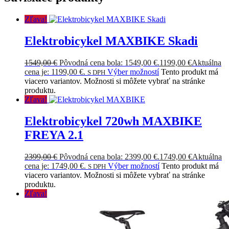
Zľava!
Elektrobicykel MAXBIKE Skadi
1549,00
€
Pôvodná cena bola: 1549,00 €.
1199,00
€
Aktuálna
cena je: 1199,00 €.
Výber možností
Tento produkt má
S DPH
viacero variantov. Možnosti si môžete vybrať na stránke
produktu.
Zľava!
Elektrobicykel 720wh MAXBIKE
FREYA 2.1
2399,00
€
Pôvodná cena bola: 2399,00 €.
1749,00
€
Aktuálna
cena je: 1749,00 €.
Výber možností
Tento produkt má
S DPH
viacero variantov. Možnosti si môžete vybrať na stránke
produktu.
Zľava!