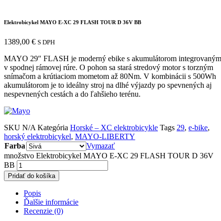
Elektrobicykel MAYO E-XC 29 FLASH TOUR D 36V BB
1389,00
€
S DPH
MAYO 29″ FLASH je moderný ebike s akumulátorom integrovaný
v spodnej rámovej rúre. O pohon sa stará stredový motor s torzným
snímačom a krútiaciom mometom až 80Nm. V kombinácii s 500Wh
akumulátorom je to ideálny stroj na dlhé výjazdy po spevnených aj
nespevnených cestách a do ľahšieho terénu.
SKU
N/A
Kategória
Horské – XC elektrobicykle
Tags
29
,
e-bike
,
horský elektrobicykel
,
MAYO-LIBERTY
Farba
Vymazať
množstvo Elektrobicykel MAYO E-XC 29 FLASH TOUR D 36V
BB
Pridať do košíka
Popis
Ďalšie informácie
Recenzie (0)