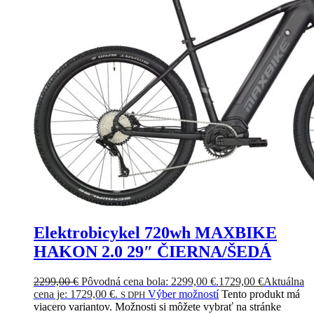
Elektrobicykel 720wh MAXBIKE
HAKON 2.0 29″ ČIERNA/ŠEDÁ
2299,00
€
Pôvodná cena bola: 2299,00 €.
1729,00
€
Aktuálna
cena je: 1729,00 €.
Výber možností
Tento produkt má
S DPH
viacero variantov. Možnosti si môžete vybrať na stránke