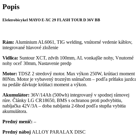
Popis
Elektrobicykel MAYO E-XC 29 FLASH TOUR D 36V BB
Rám:
Aluminium AL6061, TIG welding, vnútorné vedenie káblov,
integrované hlavové zloženie
Vidlica:
Suntour XCT, zdvih 100mm, AL vonkajšie nohy, Vnutorné
nohy oceľ 30mm, Nastavenie predp
Motor:
TDSZ 2 stredový motor. Max výkon 250W, krútiaci moment
80Nm. Motor je vybavený trozným snímačom – podľa prítlaku jazdc
na pedále dávkuje krútiaci moment a výkon.
Akumulátor:
36V/14Ah (500wh) integrovaný v spodnej rámovej
rúre. Články LG CR18650, BMS s ochranou proti podvybitiu,
nabíjačka 42V/3A – doba nabíjania 2-6hod podľa stupňa vybitia
akumulátora.
Predný menič:
–
Predný náboj
ALLOY PARALAX DISC