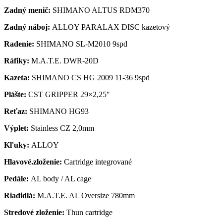
Zadný menič:
SHIMANO ALTUS RDM370
Zadný náboj:
ALLOY PARALAX DISC kazetový
Radenie:
SHIMANO SL-M2010 9spd
Ráfiky:
M.A.T.E. DWR-20D
Kazeta:
SHIMANO CS HG 2009 11-36 9spd
Plášte:
CST GRIPPER 29×2,25″
Reťaz:
SHIMANO HG93
Výplet:
Stainless CZ 2,0mm
Kľuky:
ALLOY
Hlavové.zloženie:
Cartridge integrované
Pedále:
AL body / AL cage
Riadidlá:
M.A.T.E. AL Oversize 780mm
Stredové zloženie:
Thun cartridge