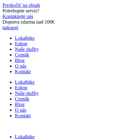
Preskočiť na obsah
Potrebujete servis?
Kontaktujte nás
Doprava zdarma nad 100€
nakupuj
Lokalbike
Eshop
Naše služby
Cenník
Blog
O nás
Kontakt
Lokalbike
Eshop
Naše služby
Cenník
Blog
O nás
Kontakt
Lokalbike