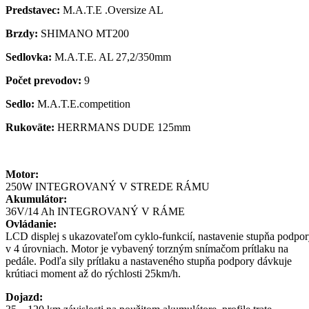
Predstavec:
M.A.T.E .Oversize AL
Brzdy:
SHIMANO MT200
Sedlovka:
M.A.T.E. AL 27,2/350mm
Počet prevodov:
9
Sedlo:
M.A.T.E.competition
Rukoväte:
HERRMANS DUDE 125mm
Motor:
250W INTEGROVANÝ V STREDE RÁMU
Akumulátor:
36V/14 Ah INTEGROVANÝ V RÁME
Ovládanie:
LCD displej s ukazovateľom cyklo-funkcií, nastavenie stupňa podpo
v 4 úrovniach. Motor je vybavený torzným snímačom prítlaku na
pedále. Podľa sily prítlaku a nastaveného stupňa podpory dávkuje
krútiaci moment až do rýchlosti 25km/h.
Dojazd: