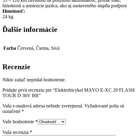
35 – 120 km závislosti na použitom akumulátore, profile trate,
hmotnosti a asistencie jazdca, ako aj nastaveného stupňa podpory
Hmotnosť:
24 kg
Ďalšie informácie
Farba
Červená, Čierna, Sivá
Recenzie
Nikto zatiaľ nepridal hodnotenie.
Pridajte prvú recenziu pre “Elektrobicykel MAYO E-XC 29 FLASH
TOUR D 36V BB”
Vaša e-mailová adresa nebude zverejnená.
Vyžadované polia sú
označené
*
Vaše hodnotenie
*
Vaša recenzia
*