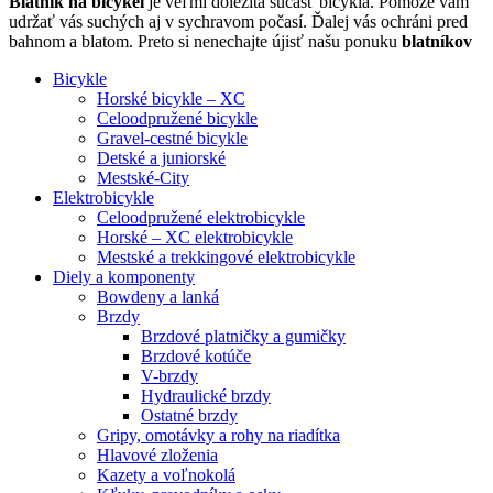
Blatník na bicykel
je veľmi dôležitá súčasť bicykla. Pomôže vám
udržať vás suchých aj v sychravom počasí. Ďalej vás ochráni pred
bahnom a blatom. Preto si nenechajte újisť našu ponuku
blatníkov
Bicykle
Horské bicykle – XC
Celoodpružené bicykle
Gravel-cestné bicykle
Detské a juniorské
Mestské-City
Elektrobicykle
Celoodpružené elektrobicykle
Horské – XC elektrobicykle
Mestské a trekkingové elektrobicykle
Diely a komponenty
Bowdeny a lanká
Brzdy
Brzdové platničky a gumičky
Brzdové kotúče
V-brzdy
Hydraulické brzdy
Ostatné brzdy
Gripy, omotávky a rohy na riadítka
Hlavové zloženia
Kazety a voľnokolá