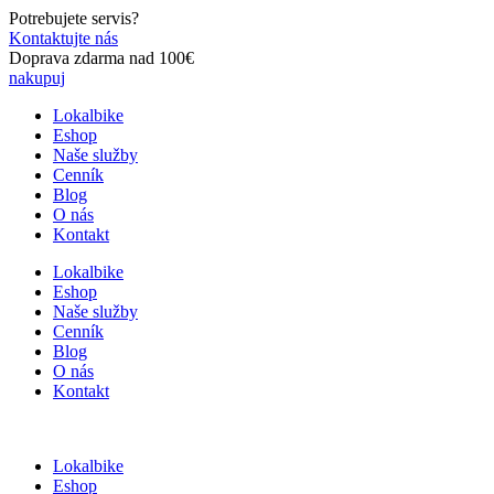
Preskočiť
Potrebujete servis?
na
Kontaktujte nás
obsah
Doprava zdarma nad 100€
nakupuj
Lokalbike
Eshop
Naše služby
Cenník
Blog
O nás
Kontakt
Lokalbike
Eshop
Naše služby
Cenník
Blog
O nás
Kontakt
Lokalbike
Eshop