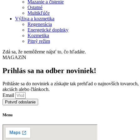
Mazanie a čistenie
Ostatné
Multikľúče
Výživa a kozmetika
Regenerácia
Energetické doplnky
Kozmetika
Pitný režim
Zdá sa, že nemôžeme nájsť to, čo hľadáte.
MAGAZíN
Prihlás sa na odber noviniek!
Prihláste sa do noviniek a získajte tak prehľad o najnovších tovaroch,
akciách alebo článkoch.
Email
Potvrď odoslanie
Menu