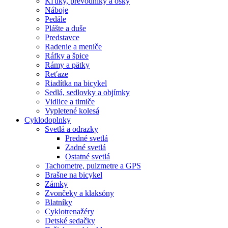
Kľuky, prevodníky a osky
Náboje
Pedále
Plášte a duše
Predstavce
Radenie a meniče
Ráfky a špice
Rámy a pätky
Reťaze
Riadítka na bicykel
Sedlá, sedlovky a objímky
Vidlice a tlmiče
Vypletené kolesá
Cyklodoplnky
Svetlá a odrazky
Predné svetlá
Zadné svetlá
Ostatné svetlá
Tachometre, pulzmetre a GPS
Brašne na bicykel
Zámky
Zvončeky a klaksóny
Blatníky
Cyklotrenažéry
Detské sedačky