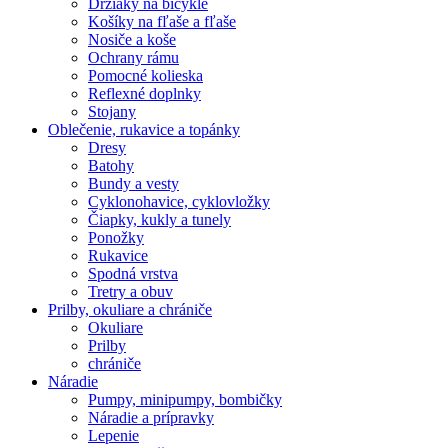
Držiaky na bicykle
Košíky na fľaše a fľaše
Nosiče a koše
Ochrany rámu
Pomocné kolieska
Reflexné doplnky
Stojany
Oblečenie, rukavice a topánky
Dresy
Batohy
Bundy a vesty
Cyklonohavice, cyklovložky
Čiapky, kukly a tunely
Ponožky
Rukavice
Spodná vrstva
Tretry a obuv
Prilby, okuliare a chrániče
Okuliare
Prilby
chrániče
Náradie
Pumpy, minipumpy, bombičky
Náradie a prípravky
Lepenie